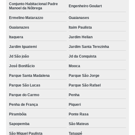
Conjunto Habitacional Padre
Engenheiro Goulart
Manoel da Nóbrega
Ermelino Matarazzo
Guaianases
Guaianazes
Itaim Paulista
Itaquera
Jardim Helian
Jardim Iguatemi
Jardim Santa Terezinha
Jd São joão
Jd da Conquista
José Bonifácio
Mooca
Parque Santa Madalena
Parque São Jorge
Parque São Lucas
Parque São Rafael
Parque do Carmo
Penha
Penha de França
Piqueri
Pirambóia
Ponte Rasa
Sapopemba
São Mateus
São Miguel Paulista
Tatuapé