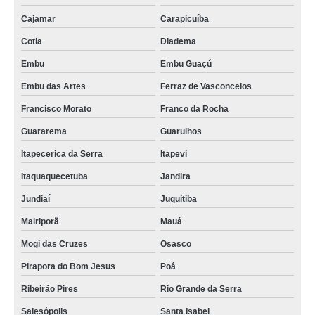
Cajamar
Carapicuíba
Cotia
Diadema
Embu
Embu Guaçú
Embu das Artes
Ferraz de Vasconcelos
Francisco Morato
Franco da Rocha
Guararema
Guarulhos
Itapecerica da Serra
Itapevi
Itaquaquecetuba
Jandira
Jundiaí
Juquitiba
Mairiporã
Mauá
Mogi das Cruzes
Osasco
Pirapora do Bom Jesus
Poá
Ribeirão Pires
Rio Grande da Serra
Salesópolis
Santa Isabel