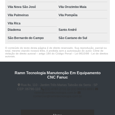
Vila Nova São José
Vila Orozimbo Maia
Vila Palmeiras
Vila Pompéia
Vila Rica
Diadema
Santo André
São Bernardo do Campo
São Caetano do Sul
O conteúdo do texto desta página é de direito reservado. Sua reprodução, parcial ou
total, mesmo citando nossos links, é proibida sem a autorização do autor. Crime de
violação de direito autoral – artigo 184 do Código Penal –
Lei 9610/98 - Lei de direitos
autorais
.
Ramn Tecnologia Manutenção Em Equipamento
CNC Fanuc
Rua Itu, 110 - Jardim Três Marias Taboão da Serra - SP
CEP: 06790-110
(11) 4787-2731
(11) 98693-8891
ramn@ramntecnologia.com.br
comercial@ramntecnologia.com.br