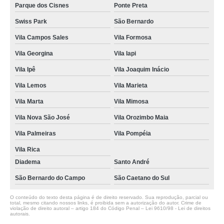
Parque dos Cisnes
Ponte Preta
Swiss Park
São Bernardo
Vila Campos Sales
Vila Formosa
Vila Georgina
Vila Iapi
Vila Ipê
Vila Joaquim Inácio
Vila Lemos
Vila Marieta
Vila Marta
Vila Mimosa
Vila Nova São José
Vila Orozimbo Maia
Vila Palmeiras
Vila Pompéia
Vila Rica
Diadema
Santo André
São Bernardo do Campo
São Caetano do Sul
O conteúdo do texto desta página é de direito reservado. Sua reprodução, parcial ou
total, mesmo citando nossos links, é proibida sem a autorização do autor. Crime de
violação de direito autoral – artigo 184 do Código Penal –
Lei 9610/98 - Lei de direitos
autorais
.