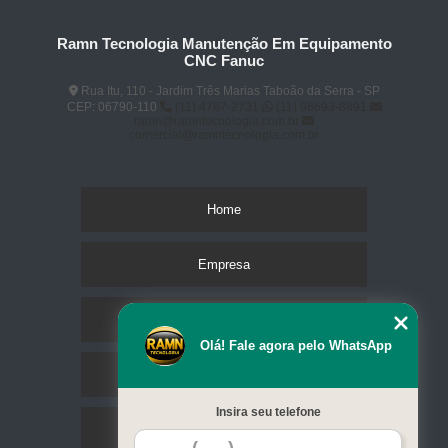
Ramn Tecnologia Manutenção Em Equipamento
CNC Fanuc
Rua Itu, 110 - Jardim Três Marias Taboão da Serra - SP
CEP: 06790-110
(11) 4787-2731
(11) 98693-8891
ramn@ramntecnologia.com.br
comercial@ramntecnologia.com.br
Home
Empresa
Missão
Olá! Fale agora pelo WhatsApp
Serviços
Insira seu telefone
Contato