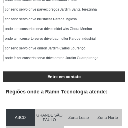
conserto servo drive parvex preços Jardim Santa Terezinha
conserto servo drive brushless Parada Inglesa
onde tem conserto servo drive seidel wks Chora Menino
onde tem conserto servo drive baumuller Parque Industrial
conserto servo drive omron Jardim Carlos Lourenço
onde fazer conserto servo drive omron Jardim Guarapiranga
Entre em contato
Regiões onde a Ramn Tecnologia atende:
GRANDE SÃO
ABCD
Zona Leste
Zona Norte
PAULO