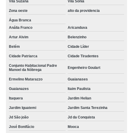
Vila Suzana
Vila Sônia
Zona oeste
alto da providencia
Água Branca
Anália Franco
Aricanduva
Artur Alvim
Belenzinho
Belém
Cidade Líder
Cidade Patriarca
Cidade Tiradentes
Conjunto Habitacional Padre
Engenheiro Goulart
Manoel da Nóbrega
Ermelino Matarazzo
Guaianases
Guaianazes
Itaim Paulista
Itaquera
Jardim Helian
Jardim Iguatemi
Jardim Santa Terezinha
Jd São joão
Jd da Conquista
José Bonifácio
Mooca