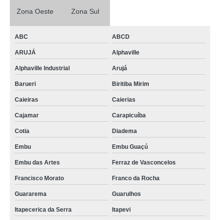
Zona Oeste
Zona Sul
ABC
ABCD
ARUJÁ
Alphaville
Alphaville Industrial
Arujá
Barueri
Biritiba Mirim
Caieiras
Caierias
Cajamar
Carapicuíba
Cotia
Diadema
Embu
Embu Guaçú
Embu das Artes
Ferraz de Vasconcelos
Francisco Morato
Franco da Rocha
Guararema
Guarulhos
Itapecerica da Serra
Itapevi