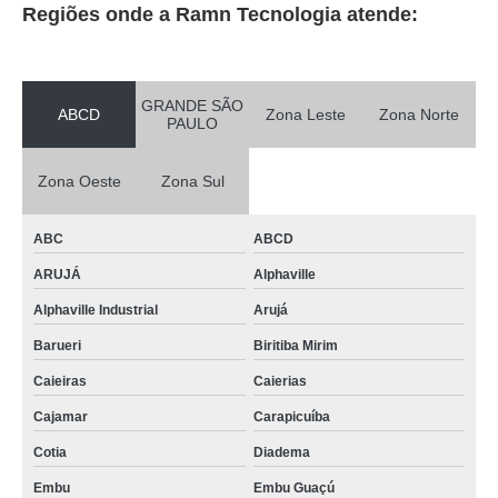
Regiões onde a Ramn Tecnologia atende:
GRANDE SÃO
ABCD
Zona Leste
Zona Norte
PAULO
Zona Oeste
Zona Sul
ABC
ABCD
ARUJÁ
Alphaville
Alphaville Industrial
Arujá
Barueri
Biritiba Mirim
Caieiras
Caierias
Cajamar
Carapicuíba
Cotia
Diadema
Embu
Embu Guaçú