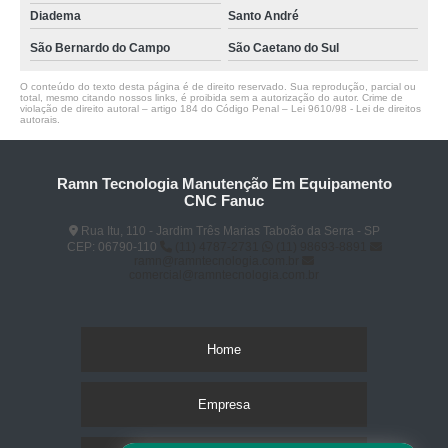
Diadema
Santo André
São Bernardo do Campo
São Caetano do Sul
O conteúdo do texto desta página é de direito reservado. Sua reprodução, parcial ou
total, mesmo citando nossos links, é proibida sem a autorização do autor. Crime de
violação de direito autoral – artigo 184 do Código Penal –
Lei 9610/98 - Lei de direitos
autorais
.
Ramn Tecnologia Manutenção Em Equipamento
CNC Fanuc
Rua Itu, 110 - Jardim Três Marias Taboão da Serra - SP
CEP: 06790-110
(11) 4787-2731
(11) 98693-8891
ramn@ramntecnologia.com.br
comercial@ramntecnologia.com.br
Home
Empresa