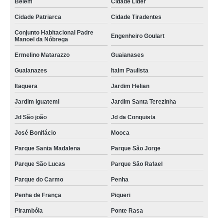
Belém
Cidade Líder
Cidade Patriarca
Cidade Tiradentes
Conjunto Habitacional Padre
Engenheiro Goulart
Manoel da Nóbrega
Ermelino Matarazzo
Guaianases
Guaianazes
Itaim Paulista
Itaquera
Jardim Helian
Jardim Iguatemi
Jardim Santa Terezinha
Jd São joão
Jd da Conquista
José Bonifácio
Mooca
Parque Santa Madalena
Parque São Jorge
Parque São Lucas
Parque São Rafael
Parque do Carmo
Penha
Penha de França
Piqueri
Pirambóia
Ponte Rasa