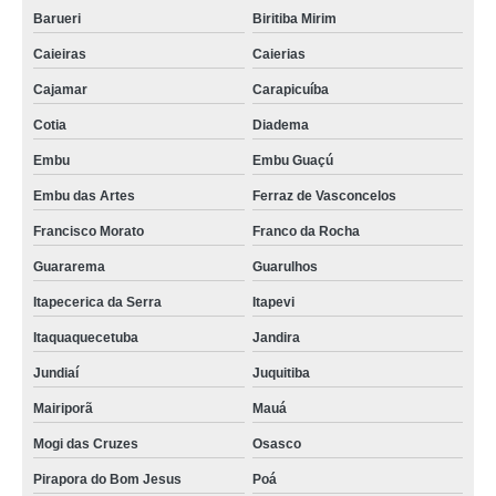
Barueri
Biritiba Mirim
Caieiras
Caierias
Cajamar
Carapicuíba
Cotia
Diadema
Embu
Embu Guaçú
Embu das Artes
Ferraz de Vasconcelos
Francisco Morato
Franco da Rocha
Guararema
Guarulhos
Itapecerica da Serra
Itapevi
Itaquaquecetuba
Jandira
Jundiaí
Juquitiba
Mairiporã
Mauá
Mogi das Cruzes
Osasco
Pirapora do Bom Jesus
Poá