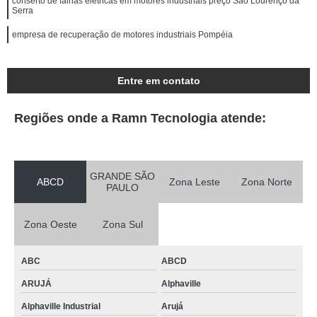
conserto de falhas elétricas em motores industriais preço São Lourenço da
Serra
empresa de recuperação de motores industriais Pompéia
Entre em contato
Regiões onde a Ramn Tecnologia atende:
GRANDE SÃO
ABCD
Zona Leste
Zona Norte
PAULO
Zona Oeste
Zona Sul
ABC
ABCD
ARUJÁ
Alphaville
Alphaville Industrial
Arujá