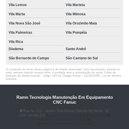
Vila Lemos
Vila Marieta
Vila Marta
Vila Mimosa
Vila Nova São José
Vila Orozimbo Maia
Vila Palmeiras
Vila Pompéia
Vila Rica
Diadema
Santo André
São Bernardo do Campo
São Caetano do Sul
O conteúdo do texto desta página é de direito reservado. Sua reprodução, parcial ou
total, mesmo citando nossos links, é proibida sem a autorização do autor. Crime de
violação de direito autoral – artigo 184 do Código Penal –
Lei 9610/98 - Lei de direitos
autorais
.
Ramn Tecnologia Manutenção Em Equipamento
CNC Fanuc
Rua Itu, 110 - Jardim Três Marias Taboão da Serra - SP
CEP: 06790-110
(11) 4787-2731
(11) 98693-8891
ramn@ramntecnologia.com.br
comercial@ramntecnologia.com.br