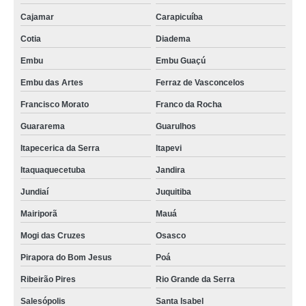
Cajamar
Carapicuíba
Cotia
Diadema
Embu
Embu Guaçú
Embu das Artes
Ferraz de Vasconcelos
Francisco Morato
Franco da Rocha
Guararema
Guarulhos
Itapecerica da Serra
Itapevi
Itaquaquecetuba
Jandira
Jundiaí
Juquitiba
Mairiporã
Mauá
Mogi das Cruzes
Osasco
Pirapora do Bom Jesus
Poá
Ribeirão Pires
Rio Grande da Serra
Salesópolis
Santa Isabel