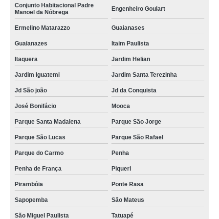
Conjunto Habitacional Padre
Engenheiro Goulart
Manoel da Nóbrega
Ermelino Matarazzo
Guaianases
Guaianazes
Itaim Paulista
Itaquera
Jardim Helian
Jardim Iguatemi
Jardim Santa Terezinha
Jd São joão
Jd da Conquista
José Bonifácio
Mooca
Parque Santa Madalena
Parque São Jorge
Parque São Lucas
Parque São Rafael
Parque do Carmo
Penha
Penha de França
Piqueri
Pirambóia
Ponte Rasa
Sapopemba
São Mateus
São Miguel Paulista
Tatuapé