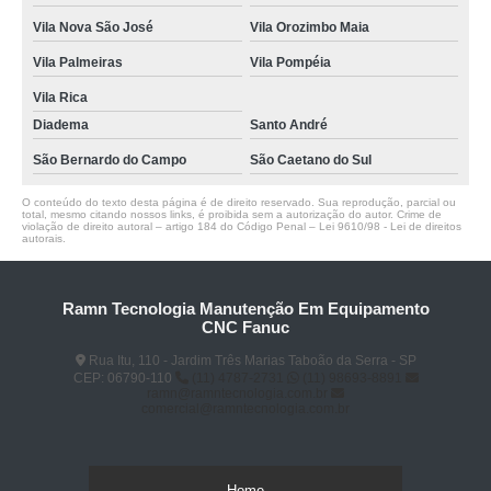
Vila Nova São José
Vila Orozimbo Maia
Vila Palmeiras
Vila Pompéia
Vila Rica
Diadema
Santo André
São Bernardo do Campo
São Caetano do Sul
O conteúdo do texto desta página é de direito reservado. Sua reprodução, parcial ou
total, mesmo citando nossos links, é proibida sem a autorização do autor. Crime de
violação de direito autoral – artigo 184 do Código Penal –
Lei 9610/98 - Lei de direitos
autorais
.
Ramn Tecnologia Manutenção Em Equipamento
CNC Fanuc
Rua Itu, 110 - Jardim Três Marias Taboão da Serra - SP
CEP: 06790-110
(11) 4787-2731
(11) 98693-8891
ramn@ramntecnologia.com.br
comercial@ramntecnologia.com.br
Home