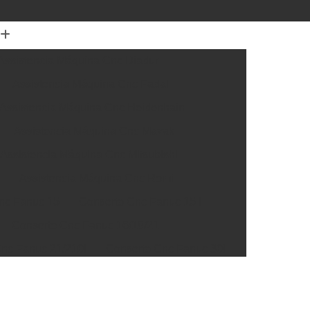
Assistencia Máquina Cnc Diadur
Assistencia Máquina Cnc Fadal
Assistencia Máquina Cnc Heidenhain
Assistencia Máquina Cnc Mazak
Assistencia Máquina Cnc Mitsubishi
a
Assistencia Máquina Cnc Romi
nc Fanuc 15
Conserto Cnc Fanuc 15 I
Conserto Cnc Fanuc 16/18/21
nc Fanuc 21/210i
Conserto Cnc Fanuc 30i
Cnc Fanuc 32i
Conserto Cnc Fanuc Série 0
rto Box Siemens
Conserto Cnc Siemens 300