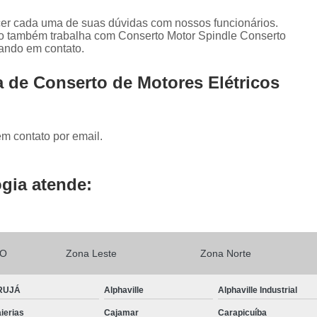
Conserto Ihm Siemens
Conserto Op Sie
ecer cada uma de suas dúvidas com nossos funcionários.
Conserto Painel Lcd Siemens
Conserto P
to também trabalha com Conserto Motor Spindle Conserto
rando em contato.
Conserto Placas Eletrônicas Si
Conserto Step 7 Siemens
Conserto Tecla
 de Conserto de Motores Elétricos
Conserto Servo Drive Alsthom
Conserto Servo Drive Brushless
em contato por email.
Conserto Servo Drive Ipso
Conse
Conserto Servo Drive Omron
gia atende:
Conserto Servo Drive Seidel Wk
Conserto Servo Drive Yaskawa
Conserto de Power Supply Fanuc
LO
Zona Leste
Zona Norte
Conserto Drive Fanuc Série Alfa
Conserto Drive Fanuc Série Beta
RUJÁ
Alphaville
Alphaville Industrial
ierias
Cajamar
Carapicuíba
Conserto Drive Fanuc Série Beta I