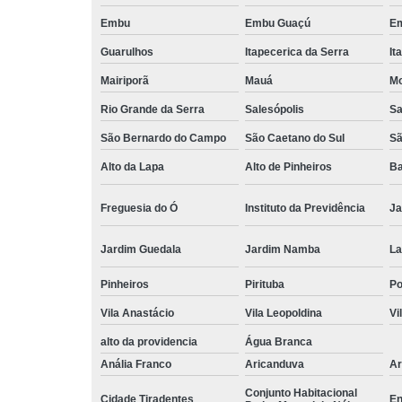
Embu
Embu Guaçú
Em
Guarulhos
Itapecerica da Serra
It
Mairiporã
Mauá
Mo
Rio Grande da Serra
Salesópolis
Sa
São Bernardo do Campo
São Caetano do Sul
Sã
Alto da Lapa
Alto de Pinheiros
Ba
Freguesia do Ó
Instituto da Previdência
Ja
Jardim Guedala
Jardim Namba
La
Pinheiros
Pirituba
P
Vila Anastácio
Vila Leopoldina
Vi
alto da providencia
Água Branca
Anália Franco
Aricanduva
Ar
Conjunto Habitacional
Cidade Tiradentes
En