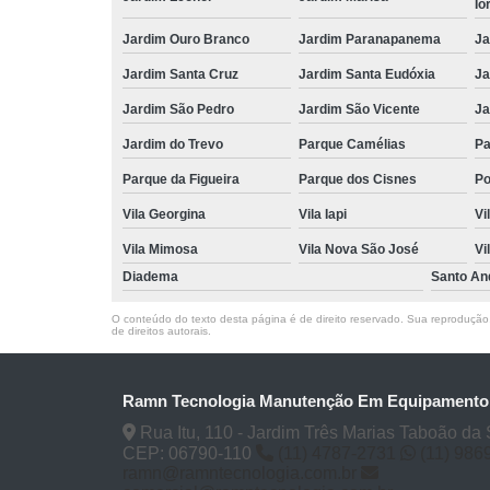
Io
Jardim Ouro Branco
Jardim Paranapanema
Ja
Jardim Santa Cruz
Jardim Santa Eudóxia
Ja
Jardim São Pedro
Jardim São Vicente
Ja
Jardim do Trevo
Parque Camélias
Pa
Parque da Figueira
Parque dos Cisnes
Po
Vila Georgina
Vila Iapi
Vi
Vila Mimosa
Vila Nova São José
Vi
Diadema
Santo An
O conteúdo do texto desta página é de direito reservado. Sua reprodução, 
de direitos autorais
.
Ramn Tecnologia Manutenção Em Equipament
Rua Itu, 110 - Jardim Três Marias Taboão da 
CEP: 06790-110
(11) 4787-2731
(11) 986
ramn@ramntecnologia.com.br