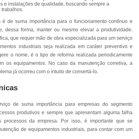
Conserto e Manutençã
is e instalações de qualidade, buscando sempre a
 trabalhos.
Empresa Especializada em C
s é de suma importância para o funcionamento contínuo e
Recuperação de Motores Industriais
 dessa forma, manter ou mesmo elevar a produtividade.
Serviço de Conserto de Motores Industr
ca, que requer mão de obra especializada para um serviço
Conserto Inversores Danfoss
Conserto I
entos industriais seja realizada em caráter preventivo e
uc
ugere o nome, é o tipo de reforma realizada periodicamente
Conserto Inversores Lg
Conserto Inver
om os equipamentos. No caso da manutenção corretiva, a
Conserto Inversores Sanyo Denk
lema já ocorreu com o intuito de consertá-lo.
Conserto Inversores Sinamics
Conserto I
nicas
Cartão Entrada e Saída Fanuc
Consert
Conserto Ihm Fanuc
Conserto Monit
erviço de suma importância para empresas do segmento
Conserto Teclado Fanuc
Módulo de
rocessos produtivos e sempre que apresentam alguma falha
Painel de Operação Fanuc
Placa de I/
s processos da empresa. Por isso, é importante que se
Placa I/o Fanuc A20b
Conserto Apa
tenção de equipamentos industriais, para contar com um