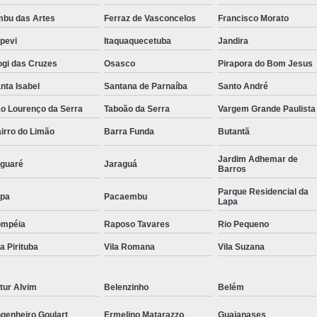
bu das Artes
Ferraz de Vasconcelos
Francisco Morato
Conserto Drive Fanuc Series S
apevi
Itaquaquecetuba
Jandira
Conserto Spindle Amplifier Fanuc
Con
gi das Cruzes
Osasco
Pirapora do Bom Jesus
Conserto Drive Siemens
Co
nta Isabel
Santana de Parnaíba
Santo André
Conserto Placa de Controle Siemens
o Lourenço da Serra
Taboão da Serra
Vargem Grande Paulista
Conserto Simodrive Siemens
Conserto 
irro do Limão
Barra Funda
Butantã
Conserto Veritron
Manutenção Drive
Jardim Adhemar de
guaré
Jaraguá
Conserto Servo Motor Abb
Barros
Conserto Servo Motor Indramat
Parque Residencial da
pa
Pacaembu
Lapa
Conserto Servo Motor Moog
ompéia
Raposo Tavares
Rio Pequeno
Conserto Servo Motor Parvex
la Pirituba
Vila Romana
Vila Suzana
Conserto Servo Motor Seidel
Conserto Servo Motor Weg
Conserto Serv
tur Alvim
Belenzinho
Belém
Reparo Motores Fanuc
Conse
genheiro Goulart
Ermelino Matarazzo
Guaianases