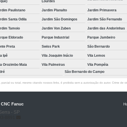
rque)
Lourdes
Manutenção em Motores Elétricos
Ma
rdim Paulistano
Jardim Planalto
Jardim Primavera
Reparo de Circuitos de Co
rdim Santa Odila
Jardim São Domingos
Jardim São Fernando
Reparo de Motor
rdim Tamoio
Jardim Von Zuben
Jardim das Andorinhas
Reparo de Motores Industr
rque Eldorado
Parque Industrial
Parque Jambeiro
Reparo de Motores Industriais de Alta Ten
nte Preta
Swiss Park
São Bernardo
Reparo de Motores Industriais Valor
la Ipê
Vila Joaquim Inácio
Vila Lemos
Assistencia Técnica Injetoras
Assistenc
la Orozimbo Maia
Vila Palmeiras
Vila Pompéia
dré
São Bernardo do Campo
Desenvolvimento Projeto Eletronico
Manu
Projetos Automação Industrial
Projeto
parcial ou total, mesmo citando nossos links, é proibida sem a autorização do autor. Crime de vi
Serviço de Geometria Máquina
Serviç
Motor Spindle Fanuc
Servo Motor F
o CNC Fanuc
H
Servo Motor Fanuc Alfa Ic
Servo Motor
Serra - SP
93-8891
Servo Motor Fanuc Alfa M
Servo Mot