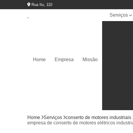
Rua Itu, 110
Serviços
Assistencia
máquina cn
Conserto cn
fanuc
Conserto cn
Home
Empresa
Missão
siemens
Conserto d
cnc
Conserto d
motores
industriais
Conserto
inversores
Home
Serviços
conserto de motores industriais
empresa de conserto de motores elétricos indust
Conserto
painel fanu