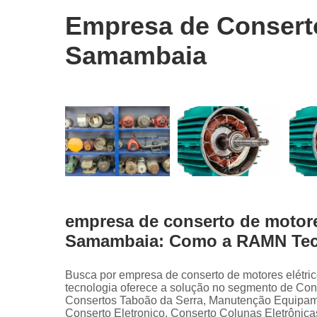
Conserto pa
Empresa de Conserto
ihm siemen
Samambaia
Conserto
servo drive
Conserto
servo drive
fanuc
Conserto
servo drive
siemens
Conserto
servo moto
empresa de conserto de motores
Conserto
Samambaia: Como a RAMN Tecn
servo moto
siemens
Manutençã
Busca por empresa de conserto de motores elétr
equipament
tecnologia oferece a solução no segmento de Con
industriais
Consertos Taboão da Serra, Manutenção Equipame
Conserto Eletronico, Conserto Colunas Eletrônicas