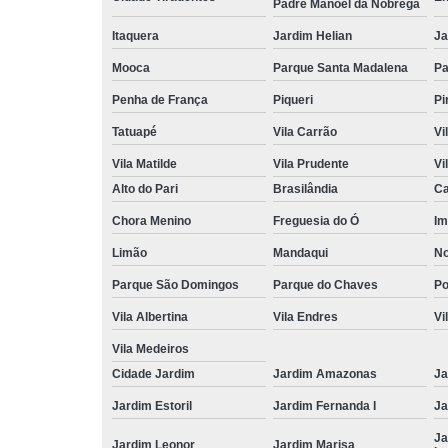
Padre Manoel da Nóbrega
Itaquera
Jardim Helian
Ja
Mooca
Parque Santa Madalena
Pa
Penha de França
Piqueri
Pi
Tatuapé
Vila Carrão
Vi
Vila Matilde
Vila Prudente
Vi
Alto do Pari
Brasilândia
Ca
Chora Menino
Freguesia do Ó
Im
Limão
Mandaqui
No
Parque São Domingos
Parque do Chaves
P
Vila Albertina
Vila Endres
Vi
Vila Medeiros
Cidade Jardim
Jardim Amazonas
Ja
Jardim Estoril
Jardim Fernanda I
Ja
Ja
Jardim Leonor
Jardim Marisa