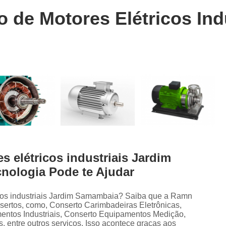
Conserto Cnc Siemens 802dsl
Conserto 
ra
 de Motores Elétricos Ind
s
Conserto Cnc Siemens 810ga
Conserto 
Conserto Cnc Siemens Sistems 3
Con
Reparo Cnc Siemens
Conserto d
Conserto de Cnc Heidenhain
Conserto de
Conserto de Cnc Mcs
Consert
Conserto de Cnc Okuma
Conserto de
Conserto de Cnc Sinumeri
r
Conserto de Falhas Elétr
 elétricos industriais Jardim
Conserto de Motores com Problemas de A
ologia Pode te Ajudar
r
Conserto de Motores Elétricos Industria
o
Conserto de Motore
icos industriais Jardim Samambaia? Saiba que a Ramn
os
sertos, como, Conserto Carimbadeiras Eletrônicas,
Conserto de Motores Industr
ntos Industriais, Conserto Equipamentos Medição,
, entre outros serviços. Isso acontece graças aos