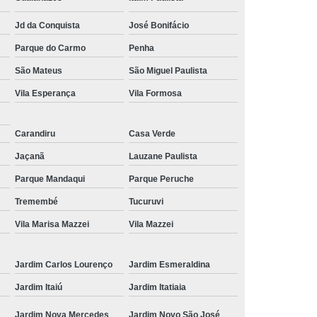
Conserto Servo Motor Siemens Linha 1ph
Jd da Conquista
José Bonifácio
iemens
Manutenção Encoder Siemens
Parque do Carmo
Penha
anutenção Motor Corrente Continua Siemens
São Mateus
São Miguel Paulista
s
Preventiva Servo Motor Siemens
Vila Esperança
Vila Formosa
or Dc Siemens
Carandiru
Casa Verde
Manutenção Servo Motor Siemens
Jaçanã
Lauzane Paulista
onserto Carimbadeiras Eletrônicas
Parque Mandaqui
Parque Peruche
letronico
Conserto Equipamentos Medição
Tremembé
Tucuruvi
o Monitor Lcd
Conserto Motor Spindle
Vila Marisa Mazzei
Vila Mazzei
onserto Placas Pneumáticas
r Usip20
Reparo Fonte Chaveada
Jardim Carlos Lourenço
Jardim Esmeraldina
ista em Reparo de Motores Industriais
Jardim Itaiú
Jardim Itatiaia
Manutenção de Motores Elétricos Industriais
Jardim Nova Mercedes
Jardim Novo São José