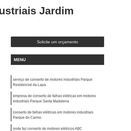
Cnc Siemens 805
Conserto Cnc Siemens 810
ustriais Jardim
Cnc Siemens 828
Conserto Cnc Siemens 840
serto Nck Siemens
Conserto Sinumerik 3
e Cnc Diadur
Conserto de Cnc Haas
Solicite um orçamento
 Cnc Industrial
Conserto de Cnc Mach 8 e 9
o de Cnc Mitsubishi Series 64 e 70
MENU
 Cnc Philips 432
Conserto de Cnc Romi
k
Conserto de Cnc Unipro
serviço de conserto de motores industriais Parque
icas em Motores Industriais
Residencial da Lapa
quecimento
Conserto de Motores Elétricos
empresa de conserto de falhas elétricas em motores
industriais Parque Santa Madalena
is
Conserto de Motores Elétricos Preço
conserto de falhas elétricas em motores industriais
s Industriais Antigos
Parque do Carmo
iais Danificados por Sobrecarga
onde faz conserto de motores elétricos ABC