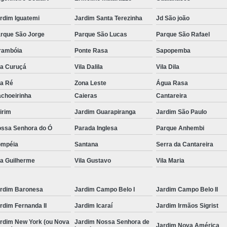
Conserto Servo Motor Siemens Linha 1ft
rdim Iguatemi
Jardim Santa Terezinha
Jd São joão
Manutenção Corretiva Servo Motor S
rque São Jorge
Parque São Lucas
Parque São Rafael
Manutenção Motor Brushless Siemens
M
rambóia
Ponte Rasa
Sapopemba
Manutenção Spindle Motor Siemen
la Curuçá
Vila Dalila
Vila Dila
Reparo Mot
la Ré
Zona Leste
Água Rasa
choeirinha
Caieras
Cantareira
Reparo Servo Motor Siemens 
irim
Jardim Guarapiranga
Jardim São Paulo
Retrofitting Motor Siemens
C
ssa Senhora do Ó
Parada Inglesa
Parque Anhembi
Conserto Colunas Eletrônicas
Conserto E
ompéia
Santana
Serra da Cantareira
Conserto Fonte Chaveada
Consert
la Guilherme
Vila Gustavo
Vila Maria
Conserto Multimarcas
C
Manutenção Ultrassom Krautkrame
rdim Baronesa
Jardim Campo Belo I
Jardim Campo Belo II
Reparo Monitor Vídeo
Especial
rdim Fernanda II
Jardim Icaraí
Jardim Irmãos Sigrist
Manutenção Corretiva de Motores Industriais
rdim New York (ou Nova
Jardim Nossa Senhora de
Jardim Nova América