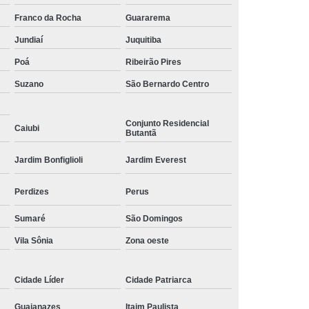
Franco da Rocha
Guararema
Conserto Servo Amplifier Fanuc
Jundiaí
Juquitiba
serto Axodin
Conserto de Drive Siemens
Poá
Ribeirão Pires
nserto Fonte Chaveada Siemens
Suzano
São Bernardo Centro
Conserto Simodrive Digital Siemens
Simoreg T/b/k
Conserto Sinamics Siemens
Conjunto Residencial
Caiubi
Butantã
 Siemens
Reparo Servo Drive Siemens
Jardim Bonfiglioli
Jardim Everest
Conserto Servo Motor Brushless
Conserto Servo Motor Mitsubishi
Perdizes
Perus
Conserto Servo Motor Okuma
Sumaré
São Domingos
Conserto Servo Motor Reliance
Vila Sônia
Zona oeste
Conserto Servo Motor Sinamics
o Motor Yaskawa
Manutenção Motores Fanuc
Cidade Líder
Cidade Patriarca
rto Servo Motor Siemens Linha 1fk
Guaianazes
Itaim Paulista