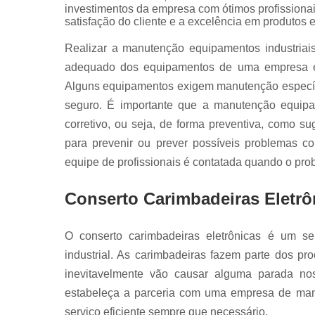
Reparo de
investimentos da empresa com ótimos profissiona
motores
satisfação do cliente e a excelência em produtos e
industriais
Realizar a manutenção equipamentos industriai
Serviço
adequado dos equipamentos de uma empresa e,
automação
industrial
Alguns equipamentos exigem manutenção específi
seguro. É importante que a manutenção equipam
Servo
motores fan
corretivo, ou seja, de forma preventiva, como s
para prevenir ou prever possíveis problemas c
equipe de profissionais é contatada quando o prob
Conserto Carimbadeiras Eletrô
O conserto carimbadeiras eletrônicas é um s
industrial. As carimbadeiras fazem parte dos p
inevitavelmente vão causar alguma parada no
estabeleça a parceria com uma empresa de manu
serviço eficiente sempre que necessário.