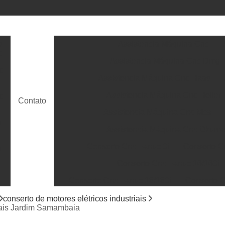
s
Assistencia Máquina Cnc
c
Assistencia Máquina Cnc Dmg
c
Assistencia Máquina Cnc Haas
Assistencia Máquina Cnc Heller
c
Contato
Assistencia Máquina Cnc Mcs
e
Assistencia Máquina Cnc Okum
Conserto Cnc Fanuc 0i
Conserto C
e
Conserto Cnc Fanuc 16/160i
Conserto Cnc Fanuc 18/180i
Conserto C
Conserto Cnc Fanuc 31/310i
Conserto 
conserto de motores elétricos industriais
riais Jardim Samambaia
Conserto Power Mate Ih e Id Fanuc
Conse
c