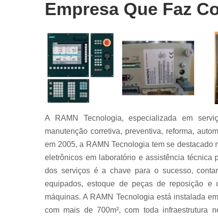
Conserto
Empresa Que Faz Con
servo drive
Conserto
servo drive
fanuc
Conserto
servo drive
siemens
Conserto
servo moto
A RAMN Tecnologia, especializada em serviç
Conserto
servo moto
manutenção corretiva, preventiva, reforma, automa
siemens
em 2005, a RAMN Tecnologia tem se destacado n
Manutençã
eletrônicos em laboratório e assistência técnic
equipament
dos serviços é a chave para o sucesso, contam
industriais
equipados, estoque de peças de reposição e of
Serviço
máquinas. A RAMN Tecnologia está instalada em
automação
industrial
com mais de 700m², com toda infraestrutura ne