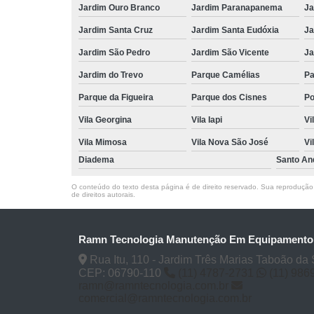
Jardim Ouro Branco
Jardim Paranapanema
Ja
Jardim Santa Cruz
Jardim Santa Eudóxia
Ja
Jardim São Pedro
Jardim São Vicente
Ja
Jardim do Trevo
Parque Camélias
Pa
Parque da Figueira
Parque dos Cisnes
Po
Vila Georgina
Vila Iapi
Vi
Vila Mimosa
Vila Nova São José
Vi
Diadema
Santo An
O conteúdo do texto desta página é de direito reservado. Sua reprodução, 
de direitos autorais
.
Ramn Tecnologia Manutenção Em Equipament
Rua Itu, 110 - Jardim Três Marias Taboão da 
CEP: 06790-110
(11) 4787-2731
(11) 986
ramn@ramntecnologia.com.br
comercial@ramntecnologia.com.br