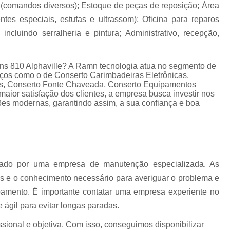
Conserto Ihm Fanuc
Conserto Monit
s (comandos diversos); Estoque de peças de reposição; Área
uc
tes especiais, estufas e ultrassom); Oficina para reparos
Conserto Teclado Fanuc
Módulo de
incluindo serralheria e pintura; Administrativo, recepção,
Painel de Operação Fanuc
Placa de I/
Placa I/o Fanuc A20b
Conserto Apa
ns 810 Alphaville? A Ramn tecnologia atua no segmento de
Conserto Ihm Siemens
Conserto Op Sie
viços como o de Conserto Carimbadeiras Eletrônicas,
cas, Conserto Fonte Chaveada, Conserto Equipamentos
Conserto Painel Lcd Siemens
Conserto P
ior satisfação dos clientes, a empresa busca investir nos
ões modernas, garantindo assim, a sua confiança e boa
Conserto Placas Eletrônicas Si
Conserto Step 7 Siemens
Conserto Tecla
Conserto Servo Drive Alsthom
Conserto Servo Drive Brushless
izado por uma empresa de manutenção especializada. As
 e o conhecimento necessário para averiguar o problema e
Conserto Servo Drive Ipso
Conse
ipamento. É importante contatar uma empresa experiente no
Conserto Servo Drive Omron
 ágil para evitar longas paradas.
Conserto Servo Drive Seidel Wk
ional e objetiva. Com isso, conseguimos disponibilizar