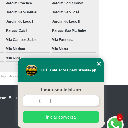
Jardim Proença
Jardim Samambaia
Jardim São Gabriel
Jardim São José
Jardim do Lago I
Jardim do Lago II
Parque Oziel
Parque São Martinho
Vila Campos Sales
Vila Formosa
Vila Marieta
Vila Marta
Vila Rica
São Caetano do Sul
Olá! Fale agora pelo WhatsApp
olação de direito autoral – artigo 184 do Código Penal –
Lei 9610/98 - Lei
Insira seu telefone
ome
Empresa
Missão
Serviços
Contato
Mapa do site
Iniciar conversa
1