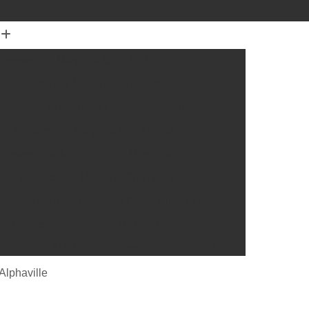
Assistencia Máquina Cnc Diadur
Assistencia Máquina Cnc Fadal
Assistencia Máquina Cnc Heidenhain
Assistencia Máquina Cnc Mazak
Assistencia Máquina Cnc Mitsubishi
a
Assistencia Máquina Cnc Romi
nc Fanuc 15
Conserto Cnc Fanuc 15 I
Conserto Cnc Fanuc 16/18/21
nc Fanuc 21/210i
Conserto Cnc Fanuc 30i
Cnc Fanuc 32i
Conserto Cnc Fanuc Série 0
Alphaville
rto Box Siemens
Conserto Cnc Siemens 300