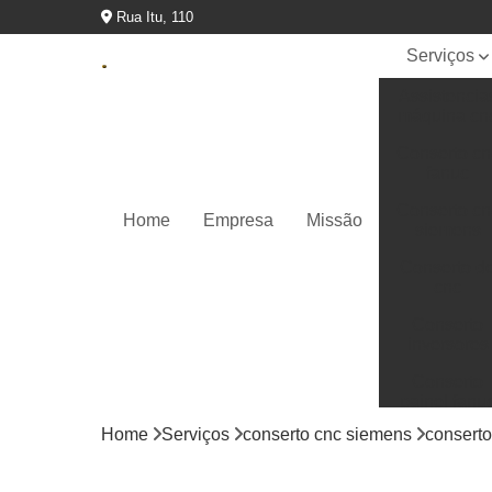
Rua Itu, 110
Serviços
Assistencia
máquina cn
Conserto cn
fanuc
Conserto cn
Home
Empresa
Missão
siemens
Conserto d
cnc
Conserto
inversores
Conserto
painel fanu
Home
Serviços
conserto cnc siemens
consert
Conserto pa
ihm siemen