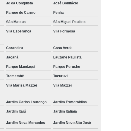
Jd da Conquista
José Bonifácio
onserto Placas Pneumáticas
Parque do Carmo
Penha
r Usip20
Reparo Fonte Chaveada
São Mateus
São Miguel Paulista
nica Injetoras
Assistencia Técnica Laser
Vila Esperança
Vila Formosa
senvolvimento Projeto Eletronico
s Elétricos
Projetos Automação Industrial
Carandiru
Casa Verde
 Máquinas
Serviço de Geometria Máquina
Jaçanã
Lauzane Paulista
roca de Turcite
Motor Spindle Fanuc
Parque Mandaqui
Parque Peruche
Tremembé
Tucuruvi
Alfa I-b Series
Servo Motor Fanuc Alfa Ic
Vila Marisa Mazzei
Vila Mazzei
 Fanuc Alfa Is
Servo Motor Fanuc Alfa M
Fanuc Beta I
Servo Motor Fanuc Série S
Jardim Carlos Lourenço
Jardim Esmeraldina
Jardim Itaiú
Jardim Itatiaia
Jardim Nova Mercedes
Jardim Novo São José