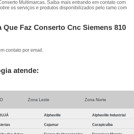
Conserto Servo Drive Yaskawa
 Conserto Multimarcas. Saiba mais entrando em contato com
bre os serviços e produtos disponibilizados pelo ramo com
Conserto de Power Supply Fanuc
Conserto Drive Fanuc Série Alfa
a Que Faz Conserto Cnc Siemens 810
Conserto Drive Fanuc Série Beta
Conserto Drive Fanuc Série Beta I
em contato por email.
Conserto Drive Fanuc Series S
Conserto Spindle Amplifier Fanuc
Con
gia atende:
Conserto Drive Siemens
Co
Conserto Placa de Controle Siemens
Conserto Simodrive Siemens
Conserto 
LO
Zona Leste
Zona Norte
Conserto Veritron
Manutenção Drive
Conserto Servo Motor Abb
RUJÁ
Alphaville
Alphaville Industrial
Conserto Servo Motor Indramat
ierias
Cajamar
Carapicuíba
Conserto Servo Motor Moog