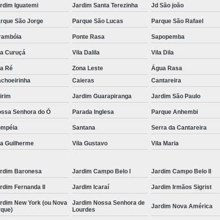
rdim Iguatemi
Jardim Santa Terezinha
Jd São joão
Conserto Multimarcas
C
rque São Jorge
Parque São Lucas
Parque São Rafael
Manutenção Ultrassom Krautkrame
rambóia
Ponte Rasa
Sapopemba
Reparo Monitor Vídeo
Assistencia Téc
la Curuçá
Vila Dalila
Vila Dila
Automação de Usinagem
De
la Ré
Zona Leste
Água Rasa
Manutenção Máquina Mecânica
Painéi
choeirinha
Caieras
Cantareira
Projetos Plc Integrado
Retrofitting de
irim
Jardim Guarapiranga
Jardim São Paulo
Serviço de Mecânica Industrial
T
ssa Senhora do Ó
Parada Inglesa
Parque Anhembi
ompéia
Santana
Serra da Cantareira
Servo Motor Fanuc
Servo Motor Fanuc 
la Guilherme
Vila Gustavo
Vila Maria
Servo Motor Fanuc Alfa If
Servo Motor
Servo Motor Fanuc Beta
Servo Motor 
rdim Baronesa
Jardim Campo Belo I
Jardim Campo Belo II
rdim Fernanda II
Jardim Icaraí
Jardim Irmãos Sigrist
rdim New York (ou Nova
Jardim Nossa Senhora de
Jardim Nova América
rque)
Lourdes