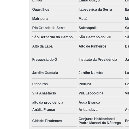
Embu
Embu Guaçú
Em
Guarulhos
Itapecerica da Serra
It
Mairiporã
Mauá
Mo
Rio Grande da Serra
Salesópolis
Sa
São Bernardo do Campo
São Caetano do Sul
Sã
Alto da Lapa
Alto de Pinheiros
Ba
Freguesia do Ó
Instituto da Previdência
Ja
Jardim Guedala
Jardim Namba
La
Pinheiros
Pirituba
P
Vila Anastácio
Vila Leopoldina
Vi
alto da providencia
Água Branca
Anália Franco
Aricanduva
Ar
Conjunto Habitacional
Cidade Tiradentes
En
Padre Manoel da Nóbrega