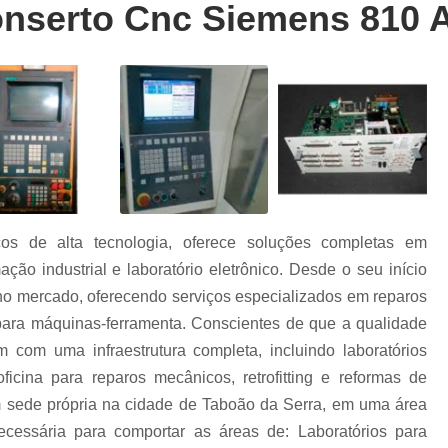
serto Cnc Siemens 810 A
Conserto Cnc Siemens 802dsl
Conserto 
Conserto Cnc Siemens 810ga
Conserto 
Conserto Cnc Siemens Sistems 3
Con
Reparo Cnc Siemens
Conserto d
Conserto de Cnc Heidenhain
Conserto de
Conserto de Cnc Mcs
Consert
r
Conserto de Cnc Okuma
Conserto de
os de alta tecnologia, oferece soluções completas em
Conserto de Cnc Sinumerik
Conserto de 
r
ção industrial e laboratório eletrônico. Desde o seu início
Conserto Inversores Danfoss
Conserto I
o mercado, oferecendo serviços especializados em reparos
o
Conserto Inversores Lg
Conserto Inver
a para máquinas-ferramenta. Conscientes de que a qualidade
os
 com uma infraestrutura completa, incluindo laboratórios
Conserto Inversores Sanyo Denk
icina para reparos mecânicos, retrofitting e reformas de
Conserto Inversores Sinamics
Conserto I
 sede própria na cidade de Taboão da Serra, em uma área
Cartão Entrada e Saída Fanuc
Consert
cessária para comportar as áreas de: Laboratórios para