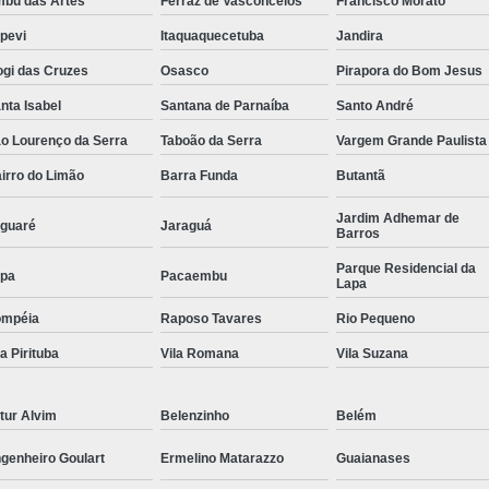
bu das Artes
Ferraz de Vasconcelos
Francisco Morato
Conserto Servo Motor Parvex
apevi
Itaquaquecetuba
Jandira
Conserto Servo Motor Seidel
gi das Cruzes
Osasco
Pirapora do Bom Jesus
Conserto Servo Motor Weg
Conserto Serv
nta Isabel
Santana de Parnaíba
Santo André
o Lourenço da Serra
Taboão da Serra
Vargem Grande Paulista
Reparo Motores Fanuc
Conse
irro do Limão
Barra Funda
Butantã
Conserto Servo Motor Siemens Linha 1ft
Manutenção Corretiva Servo Motor S
Jardim Adhemar de
guaré
Jaraguá
Barros
Manutenção Motor Brushless Siemens
M
Parque Residencial da
pa
Pacaembu
Lapa
Manutenção Spindle Motor Siemen
ompéia
Raposo Tavares
Rio Pequeno
Reparo Mot
la Pirituba
Vila Romana
Vila Suzana
Reparo Servo Motor Siemens 
Retrofitting Motor Siemens
C
tur Alvim
Belenzinho
Belém
Conserto Colunas Eletrônicas
Conserto E
genheiro Goulart
Ermelino Matarazzo
Guaianases
Conserto Fonte Chaveada
Consert