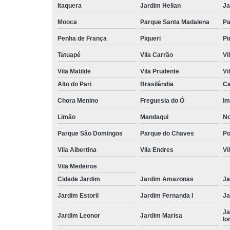
Itaquera
Jardim Helian
Ja
Mooca
Parque Santa Madalena
Pa
Penha de França
Piqueri
Pi
Tatuapé
Vila Carrão
Vi
Vila Matilde
Vila Prudente
Vi
Alto do Pari
Brasilândia
Ca
Chora Menino
Freguesia do Ó
Im
Limão
Mandaqui
No
Parque São Domingos
Parque do Chaves
P
Vila Albertina
Vila Endres
Vi
Vila Medeiros
Cidade Jardim
Jardim Amazonas
Ja
Jardim Estoril
Jardim Fernanda I
Ja
Ja
Jardim Leonor
Jardim Marisa
Io