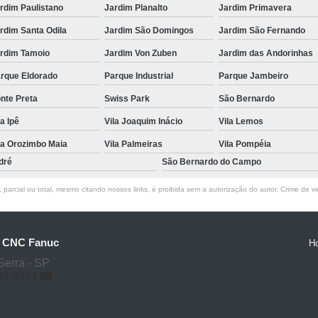
rdim Paulistano
Jardim Planalto
Jardim Primavera
rdim Santa Odila
Jardim São Domingos
Jardim São Fernando
rdim Tamoio
Jardim Von Zuben
Jardim das Andorinhas
rque Eldorado
Parque Industrial
Parque Jambeiro
nte Preta
Swiss Park
São Bernardo
la Ipê
Vila Joaquim Inácio
Vila Lemos
la Orozimbo Maia
Vila Palmeiras
Vila Pompéia
dré
São Bernardo do Campo
parcial ou total, mesmo citando nossos links, é proibida sem a autorização do autor. Crime de vi
o CNC Fanuc
H
Serra - SP
93-8891