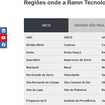
Regiões onde a Ramn Tecnolo
ABCD
GRANDE SÃO PAU
ABC
ABCD
A
Biritiba Mirim
Caieiras
Ca
Embu
Embu Guaçú
Em
Guarulhos
Itapecerica da Serra
It
Mairiporã
Mauá
Mo
Rio Grande da Serra
Salesópolis
Sa
São Bernardo do Campo
São Caetano do Sul
Sã
Alto da Lapa
Alto de Pinheiros
Ba
Freguesia do Ó
Instituto da Previdência
Ja