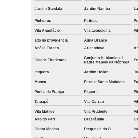
Jardim Guedala
Jardim Namba
La
Pinheiros
Pirituba
P
Vila Anastácio
Vila Leopoldina
Vi
alto da providencia
Água Branca
Anália Franco
Aricanduva
Ar
Conjunto Habitacional
Cidade Tiradentes
En
Padre Manoel da Nóbrega
Itaquera
Jardim Helian
Ja
Mooca
Parque Santa Madalena
Pa
Penha de França
Piqueri
Pi
Tatuapé
Vila Carrão
Vi
Vila Matilde
Vila Prudente
Vi
Alto do Pari
Brasilândia
Ca
Chora Menino
Freguesia do Ó
Im