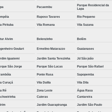
Parque Residencial da
pa
Pacaembu
Conserto Servo Motor Parvex
Lapa
Conserto Servo Motor Seidel
ompéia
Raposo Tavares
Rio Pequeno
Conserto Servo Motor Weg
Conserto Serv
la Pirituba
Vila Romana
Vila Suzana
Reparo Motores Fanuc
Conse
tur Alvim
Belenzinho
Belém
Conserto Servo Motor Siemens Linha 1ft
genheiro Goulart
Ermelino Matarazzo
Guaianases
Manutenção Corretiva Servo Motor S
Manutenção Motor Brushless Siemens
M
rdim Iguatemi
Jardim Santa Terezinha
Jd São joão
rque São Jorge
Parque São Lucas
Parque São Rafael
Manutenção Spindle Motor Siemen
rambóia
Ponte Rasa
Sapopemba
Reparo Mot
la Curuçá
Vila Dalila
Vila Dila
Reparo Servo Motor Siemens 
la Ré
Zona Leste
Água Rasa
Retrofitting Motor Siemens
C
choeirinha
Caieras
Cantareira
Conserto Colunas Eletrônicas
Conserto E
irim
Jardim Guarapiranga
Jardim São Paulo
Conserto Fonte Chaveada
Consert