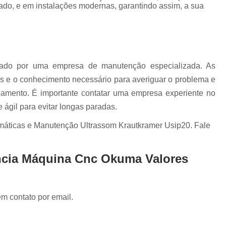
Conserto Ihm Fanuc
Conserto Monit
cado, e em instalações modernas, garantindo assim, a sua
uc
Conserto Teclado Fanuc
Módulo de
Painel de Operação Fanuc
Placa de I/
Placa I/o Fanuc A20b
Conserto Apa
izado por uma empresa de manutenção especializada. As
Conserto Ihm Siemens
Conserto Op Sie
 e o conhecimento necessário para averiguar o problema e
Conserto Painel Lcd Siemens
Conserto P
ipamento. É importante contatar uma empresa experiente no
 ágil para evitar longas paradas.
Conserto Placas Eletrônicas Si
Conserto Step 7 Siemens
Conserto Tecla
ticas e Manutenção Ultrassom Krautkramer Usip20. Fale
Conserto Servo Drive Alsthom
encia Máquina Cnc Okuma Valores
Conserto Servo Drive Brushless
Conserto Servo Drive Ipso
Conse
Conserto Servo Drive Omron
em contato por email.
Conserto Servo Drive Seidel Wk