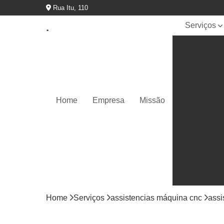
Rua Itu, 110
Serviços
Assistencia
máquina cn
Conserto cn
fanuc
Conserto cn
Home
Empresa
Missão
siemens
Conserto d
cnc
Conserto
inversores
Conserto
painel fanu
Home
Serviços
assistencias máquina cnc
assi
Conserto pa
ihm siemen