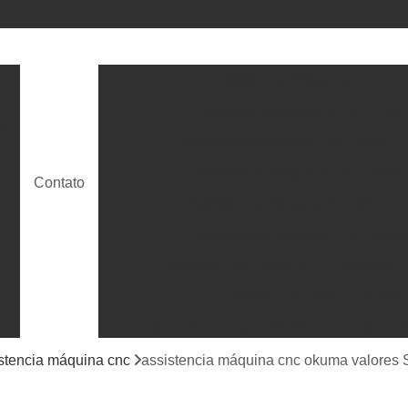
s
Assistencia Máquina Cnc
c
Assistencia Máquina Cnc Dmg
c
Assistencia Máquina Cnc Haas
Assistencia Máquina Cnc Heller
c
Contato
Assistencia Máquina Cnc Mcs
e
Assistencia Máquina Cnc Okum
Conserto Cnc Fanuc 0i
Conserto C
Conserto Cnc Fanuc 16/160i
Conserto Cnc Fanuc 18/180i
Conserto C
c
Conserto Cnc Fanuc 31/310i
Conserto 
stencia máquina cnc
assistencia máquina cnc okuma valores
ra
s
Conserto Power Mate Ih e Id Fanuc
Conse