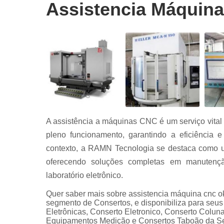
Conserto
Assistencia Máquin
servo drive
Conserto
servo drive
fanuc
Conserto
servo drive
siemens
Conserto
servo moto
A assistência a máquinas CNC é um serviço vit
Conserto
servo moto
pleno funcionamento, garantindo a eficiência 
siemens
contexto, a RAMN Tecnologia se destaca como u
Manutençã
oferecendo soluções completas em manutenção 
equipament
laboratório eletrônico.
industriais
Quer saber mais sobre assistencia máquina cnc 
Serviço
segmento de Consertos, e disponibiliza para seus
automação
Eletrônicas, Conserto Eletronico, Conserto Colun
industrial
Equipamentos Medição e Consertos Taboão da Serr