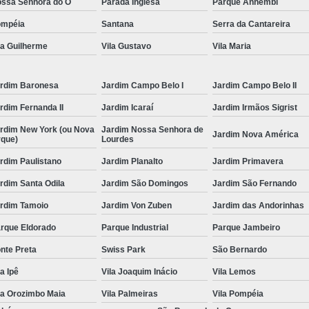
ssa Senhora do Ó
Parada Inglesa
Parque Anhembi
Conserto Multimarcas
C
ompéia
Santana
Serra da Cantareira
Manutenção Ultrassom Krautkrame
la Guilherme
Vila Gustavo
Vila Maria
Reparo Monitor Vídeo
Assistencia Téc
rdim Baronesa
Jardim Campo Belo I
Jardim Campo Belo II
Automação de Usinagem
De
rdim Fernanda II
Jardim Icaraí
Jardim Irmãos Sigrist
Manutenção Máquina Mecânica
Painéi
rdim New York (ou Nova
Jardim Nossa Senhora de
Projetos Plc Integrado
Retrofitting de
Jardim Nova América
rque)
Lourdes
Serviço de Mecânica Industrial
T
rdim Paulistano
Jardim Planalto
Jardim Primavera
Servo Motor Fanuc
Servo Motor Fanuc 
rdim Santa Odila
Jardim São Domingos
Jardim São Fernando
Servo Motor Fanuc Alfa If
Servo Motor
rdim Tamoio
Jardim Von Zuben
Jardim das Andorinhas
Servo Motor Fanuc Beta
Servo Motor 
rque Eldorado
Parque Industrial
Parque Jambeiro
nte Preta
Swiss Park
São Bernardo
la Ipê
Vila Joaquim Inácio
Vila Lemos
la Orozimbo Maia
Vila Palmeiras
Vila Pompéia