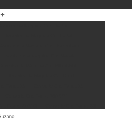
Assistencia Máquina Cnc Diadur
Assistencia Máquina Cnc Fadal
Assistencia Máquina Cnc Heidenhain
Assistencia Máquina Cnc Mazak
Assistencia Máquina Cnc Mitsubishi
a
Assistencia Máquina Cnc Romi
nc Fanuc 15
Conserto Cnc Fanuc 15 I
Conserto Cnc Fanuc 16/18/21
nc Fanuc 21/210i
Conserto Cnc Fanuc 30i
Cnc Fanuc 32i
Conserto Cnc Fanuc Série 0
 Suzano
rto Box Siemens
Conserto Cnc Siemens 300