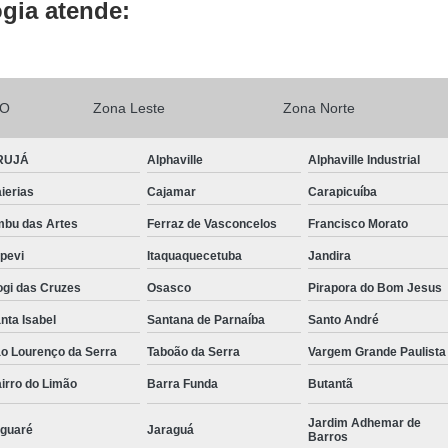
Conserto Servo Drive Yaskawa
gia atende:
Conserto de Power Supply Fanuc
Conserto Drive Fanuc Série Alfa
Conserto Drive Fanuc Série Beta
LO
Zona Leste
Zona Norte
Conserto Drive Fanuc Série Beta I
RUJÁ
Alphaville
Alphaville Industrial
Conserto Drive Fanuc Series S
ierias
Cajamar
Carapicuíba
Conserto Spindle Amplifier Fanuc
Con
bu das Artes
Ferraz de Vasconcelos
Francisco Morato
Conserto Drive Siemens
Co
apevi
Itaquaquecetuba
Jandira
Conserto Placa de Controle Siemens
gi das Cruzes
Osasco
Pirapora do Bom Jesus
Conserto Simodrive Siemens
Conserto 
nta Isabel
Santana de Parnaíba
Santo André
Conserto Veritron
Manutenção Drive
o Lourenço da Serra
Taboão da Serra
Vargem Grande Paulista
Conserto Servo Motor Abb
irro do Limão
Barra Funda
Butantã
Conserto Servo Motor Indramat
Jardim Adhemar de
guaré
Jaraguá
Barros
Conserto Servo Motor Moog