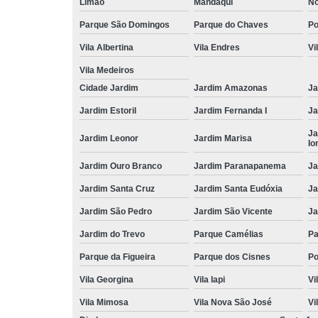
Limão
Mandaqui
No
Parque São Domingos
Parque do Chaves
P
Vila Albertina
Vila Endres
Vi
Vila Medeiros
Cidade Jardim
Jardim Amazonas
Ja
Jardim Estoril
Jardim Fernanda I
Ja
Ja
Jardim Leonor
Jardim Marisa
Io
Jardim Ouro Branco
Jardim Paranapanema
Ja
Jardim Santa Cruz
Jardim Santa Eudóxia
Ja
Jardim São Pedro
Jardim São Vicente
Ja
Jardim do Trevo
Parque Camélias
Pa
Parque da Figueira
Parque dos Cisnes
Po
Vila Georgina
Vila Iapi
Vi
Vila Mimosa
Vila Nova São José
Vi