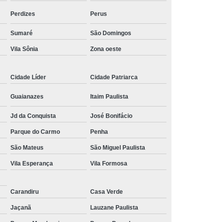
Perdizes
Perus
Conserto Servo Motor Reliance
Conserto Servo Motor Sinamics
Sumaré
São Domingos
o Motor Yaskawa
Manutenção Motores Fanuc
Vila Sônia
Zona oeste
rto Servo Motor Siemens Linha 1fk
Cidade Líder
Cidade Patriarca
Conserto Servo Motor Siemens Linha 1ph
Guaianazes
Itaim Paulista
iemens
Manutenção Encoder Siemens
anutenção Motor Corrente Continua Siemens
Jd da Conquista
José Bonifácio
Parque do Carmo
Penha
s
Preventiva Servo Motor Siemens
São Mateus
São Miguel Paulista
or Dc Siemens
Vila Esperança
Vila Formosa
Manutenção Servo Motor Siemens
onserto Carimbadeiras Eletrônicas
Carandiru
Casa Verde
letronico
Conserto Equipamentos Medição
Jaçanã
Lauzane Paulista
o Monitor Lcd
Conserto Motor Spindle