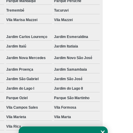
Parque Mandaqui
Parque Peruche
onserto Placas Pneumáticas
Tremembé
Tucuruvi
r Usip20
Reparo Fonte Chaveada
Vila Marisa Mazzei
Vila Mazzei
nica Injetoras
Assistencia Técnica Laser
Jardim Carlos Lourenço
Jardim Esmeraldina
senvolvimento Projeto Eletronico
Jardim Itaiú
Jardim Itatiaia
s Elétricos
Projetos Automação Industrial
 Máquinas
Serviço de Geometria Máquina
Jardim Nova Mercedes
Jardim Novo São José
roca de Turcite
Motor Spindle Fanuc
Jardim Proença
Jardim Samambaia
Alfa I-b Series
Servo Motor Fanuc Alfa Ic
Jardim São Gabriel
Jardim São José
 Fanuc Alfa Is
Servo Motor Fanuc Alfa M
Jardim do Lago I
Jardim do Lago II
Fanuc Beta I
Servo Motor Fanuc Série S
Parque Oziel
Parque São Martinho
Vila Campos Sales
Vila Formosa
Vila Marieta
Vila Marta
Vila Rica