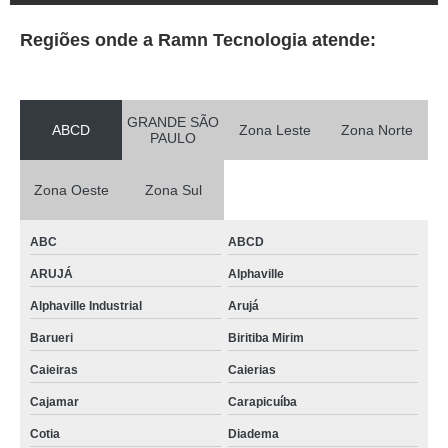
Regiões onde a Ramn Tecnologia atende:
GRANDE SÃO
ABCD
Zona Leste
Zona Norte
PAULO
Zona Oeste
Zona Sul
ABC
ABCD
ARUJÁ
Alphaville
Alphaville Industrial
Arujá
Barueri
Biritiba Mirim
Caieiras
Caierias
Cajamar
Carapicuíba
Cotia
Diadema