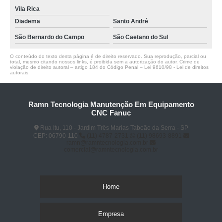
Vila Rica
Diadema
Santo André
São Bernardo do Campo
São Caetano do Sul
O conteúdo do texto desta página é de direito reservado. Sua reprodução, parcial ou
total, mesmo citando nossos links, é proibida sem a autorização do autor. Crime de
violação de direito autoral – artigo 184 do Código Penal –
Lei 9610/98 - Lei de direitos
autorais
.
Ramn Tecnologia Manutenção Em Equipamento
CNC Fanuc
Rua Itu, 110 - Jardim Três Marias Taboão da Serra - SP
CEP: 06790-110
(11) 4787-2731
(11) 98693-8891
ramn@ramntecnologia.com.br
comercial@ramntecnologia.com.br
Home
Empresa