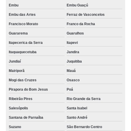
Embu
Embu Guaçú
Embu das Artes
Ferraz de Vasconcelos
Francisco Morato
Franco da Rocha
Guararema
Guarulhos
Itapecerica da Serra
Itapevi
Itaquaquecetuba
Jandira
Jundiaí
Juquitiba
Mairiporã
Mauá
Mogi das Cruzes
Osasco
Pirapora do Bom Jesus
Poá
Ribeirão Pires
Rio Grande da Serra
Salesópolis
Santa Isabel
Santana de Parnaíba
Santo André
Suzano
São Bernardo Centro