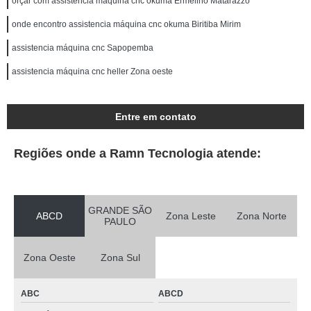
orçar com assistencia máquina cnc okuma Ermelino Matarazzo
onde encontro assistencia máquina cnc okuma Biritiba Mirim
assistencia máquina cnc Sapopemba
assistencia máquina cnc heller Zona oeste
Entre em contato
Regiões onde a Ramn Tecnologia atende:
GRANDE SÃO
ABCD
Zona Leste
Zona Norte
PAULO
Zona Oeste
Zona Sul
ABC
ABCD