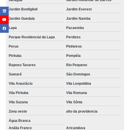
Jaraguá
Jardim Adhemar de Barros
Jardim Bonfiglioli
Jardim Everest
Jardim Guedala
Jardim Namba
Lapa
Pacaembu
Parque Residencial da Lapa
Perdizes
Perus
Pinheiros
Pirituba
Pompéia
Raposo Tavares
Rio Pequeno
Sumaré
São Domingos
Vila Anastácio
Vila Leopoldina
Vila Pirituba
Vila Romana
Vila Suzana
Vila Sônia
Zona oeste
alto da providencia
Água Branca
Anália Franco
Aricanduva