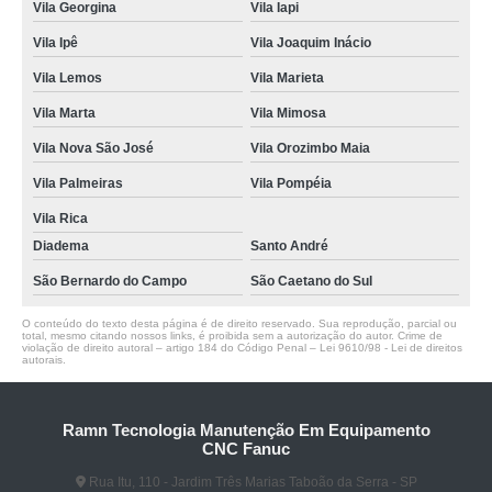
Vila Georgina
Vila Iapi
Vila Ipê
Vila Joaquim Inácio
Vila Lemos
Vila Marieta
Vila Marta
Vila Mimosa
Vila Nova São José
Vila Orozimbo Maia
Vila Palmeiras
Vila Pompéia
Vila Rica
Diadema
Santo André
São Bernardo do Campo
São Caetano do Sul
O conteúdo do texto desta página é de direito reservado. Sua reprodução, parcial ou
total, mesmo citando nossos links, é proibida sem a autorização do autor. Crime de
violação de direito autoral – artigo 184 do Código Penal –
Lei 9610/98 - Lei de direitos
autorais
.
Ramn Tecnologia Manutenção Em Equipamento
CNC Fanuc
Rua Itu, 110 - Jardim Três Marias Taboão da Serra - SP