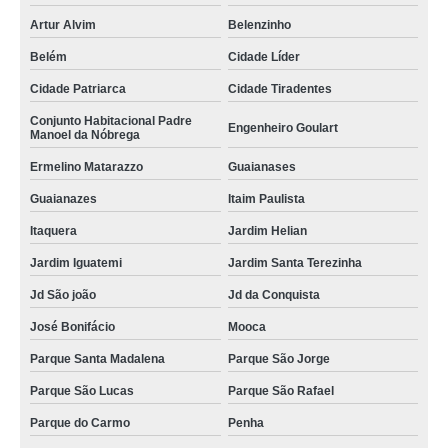
Artur Alvim
Belenzinho
Belém
Cidade Líder
Cidade Patriarca
Cidade Tiradentes
Conjunto Habitacional Padre
Engenheiro Goulart
Manoel da Nóbrega
Ermelino Matarazzo
Guaianases
Guaianazes
Itaim Paulista
Itaquera
Jardim Helian
Jardim Iguatemi
Jardim Santa Terezinha
Jd São joão
Jd da Conquista
José Bonifácio
Mooca
Parque Santa Madalena
Parque São Jorge
Parque São Lucas
Parque São Rafael
Parque do Carmo
Penha