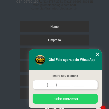
CEP: 06790-110
(11) 4787-2731
(11) 98693-8891
ramn@ramntecnologia.com.br
comercial@ramntecnologia.com.br
Home
Empresa
Missão
Olá! Fale agora pelo WhatsApp
Serviços
Insira seu telefone
Contato
Mapa do site
Iniciar conversa
1