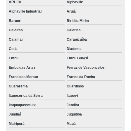
ARUJÁ
Alphaville
Alphaville Industrial
Arujá
Barueri
Biritiba Mirim
Caieiras
Caierias
Cajamar
Carapicuíba
Cotia
Diadema
Embu
Embu Guaçú
Embu das Artes
Ferraz de Vasconcelos
Francisco Morato
Franco da Rocha
Guararema
Guarulhos
Itapecerica da Serra
Itapevi
Itaquaquecetuba
Jandira
Jundiaí
Juquitiba
Mairiporã
Mauá