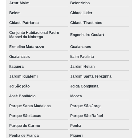
Artur Alvim
Belenzinho
Belém
Cidade Líder
Cidade Patriarca
Cidade Tiradentes
Conjunto Habitacional Padre
Engenheiro Goulart
Manoel da Nóbrega
Ermelino Matarazzo
Guaianases
Guaianazes
Itaim Paulista
Itaquera
Jardim Helian
Jardim Iguatemi
Jardim Santa Terezinha
Jd São joão
Jd da Conquista
José Bonifácio
Mooca
Parque Santa Madalena
Parque São Jorge
Parque São Lucas
Parque São Rafael
Parque do Carmo
Penha
Penha de França
Piqueri