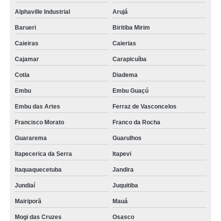
Alphaville Industrial
Arujá
Barueri
Biritiba Mirim
Caieiras
Caierias
Cajamar
Carapicuíba
Cotia
Diadema
Embu
Embu Guaçú
Embu das Artes
Ferraz de Vasconcelos
Francisco Morato
Franco da Rocha
Guararema
Guarulhos
Itapecerica da Serra
Itapevi
Itaquaquecetuba
Jandira
Jundiaí
Juquitiba
Mairiporã
Mauá
Mogi das Cruzes
Osasco