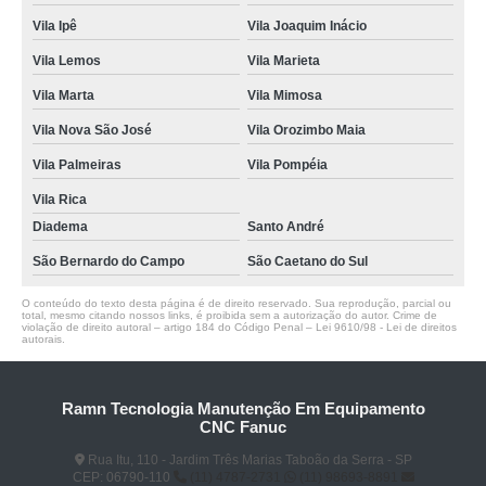
Vila Ipê
Vila Joaquim Inácio
Vila Lemos
Vila Marieta
Vila Marta
Vila Mimosa
Vila Nova São José
Vila Orozimbo Maia
Vila Palmeiras
Vila Pompéia
Vila Rica
Diadema
Santo André
São Bernardo do Campo
São Caetano do Sul
O conteúdo do texto desta página é de direito reservado. Sua reprodução, parcial ou
total, mesmo citando nossos links, é proibida sem a autorização do autor. Crime de
violação de direito autoral – artigo 184 do Código Penal –
Lei 9610/98 - Lei de direitos
autorais
.
Ramn Tecnologia Manutenção Em Equipamento
CNC Fanuc
Rua Itu, 110 - Jardim Três Marias Taboão da Serra - SP
CEP: 06790-110
(11) 4787-2731
(11) 98693-8891