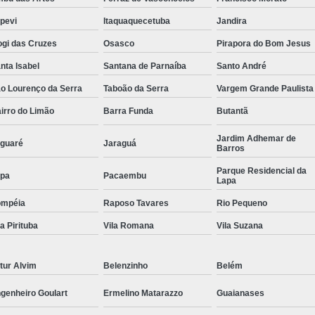
Conserto Servo Motor Parvex
apevi
Itaquaquecetuba
Jandira
gi das Cruzes
Osasco
Pirapora do Bom Jesus
Conserto Servo Motor Seidel
nta Isabel
Santana de Parnaíba
Santo André
Conserto Servo Motor Weg
Conserto Serv
o Lourenço da Serra
Taboão da Serra
Vargem Grande Paulista
Reparo Motores Fanuc
Conse
irro do Limão
Barra Funda
Butantã
Conserto Servo Motor Siemens Linha 1ft
Jardim Adhemar de
Manutenção Corretiva Servo Motor S
guaré
Jaraguá
Barros
Manutenção Motor Brushless Siemens
M
Parque Residencial da
pa
Pacaembu
Lapa
Manutenção Spindle Motor Siemen
ompéia
Raposo Tavares
Rio Pequeno
Reparo Mot
la Pirituba
Vila Romana
Vila Suzana
Reparo Servo Motor Siemens 
Retrofitting Motor Siemens
C
tur Alvim
Belenzinho
Belém
Conserto Colunas Eletrônicas
Conserto E
genheiro Goulart
Ermelino Matarazzo
Guaianases
Conserto Fonte Chaveada
Consert