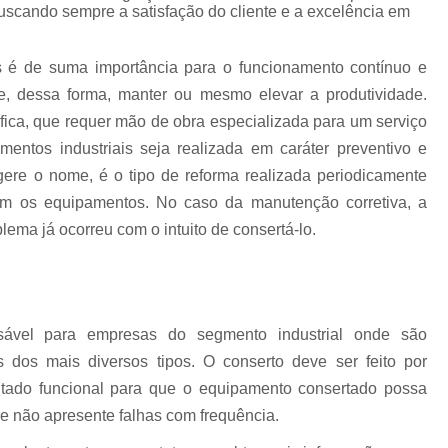
Conserto Ihm Fanuc
Conserto Monit
buscando sempre a satisfação do cliente e a excelência em
uc
Conserto Teclado Fanuc
Módulo de
s é de suma importância para o funcionamento contínuo e
Painel de Operação Fanuc
Placa de I/
 dessa forma, manter ou mesmo elevar a produtividade.
Placa I/o Fanuc A20b
Conserto Apa
ca, que requer mão de obra especializada para um serviço
Conserto Ihm Siemens
Conserto Op Sie
entos industriais seja realizada em caráter preventivo e
ugere o nome, é o tipo de reforma realizada periodicamente
Conserto Painel Lcd Siemens
Conserto P
om os equipamentos. No caso da manutenção corretiva, a
Conserto Placas Eletrônicas Si
lema já ocorreu com o intuito de consertá-lo.
Conserto Step 7 Siemens
Conserto Tecla
Conserto Servo Drive Alsthom
Conserto Servo Drive Brushless
nsável para empresas do segmento industrial onde são
Conserto Servo Drive Ipso
Conse
s dos mais diversos tipos. O conserto deve ser feito por
Conserto Servo Drive Omron
sultado funcional para que o equipamento consertado possa
e não apresente falhas com frequência.
Conserto Servo Drive Seidel Wk