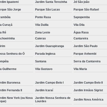
rdim Iguatemi
Jardim Santa Terezinha
Jd São joão
Conserto Multimarcas
C
rque São Jorge
Parque São Lucas
Parque São Rafael
Manutenção Ultrassom Krautkrame
rambóia
Ponte Rasa
Sapopemba
Reparo Monitor Vídeo
Assistencia Téc
la Curuçá
Vila Dalila
Vila Dila
Automação de Usinagem
De
la Ré
Zona Leste
Água Rasa
Manutenção Máquina Mecânica
Painéi
choeirinha
Caieras
Cantareira
Projetos Plc Integrado
Retrofitting de
irim
Jardim Guarapiranga
Jardim São Paulo
ssa Senhora do Ó
Parada Inglesa
Parque Anhembi
Serviço de Mecânica Industrial
T
ompéia
Santana
Serra da Cantareira
Servo Motor Fanuc
Servo Motor Fanuc 
la Guilherme
Vila Gustavo
Vila Maria
Servo Motor Fanuc Alfa If
Servo Motor
Servo Motor Fanuc Beta
Servo Motor 
rdim Baronesa
Jardim Campo Belo I
Jardim Campo Belo II
rdim Fernanda II
Jardim Icaraí
Jardim Irmãos Sigrist
rdim New York (ou Nova
Jardim Nossa Senhora de
Jardim Nova América
rque)
Lourdes