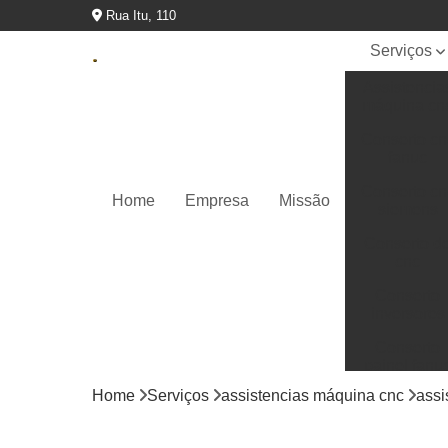
Rua Itu, 110
Serviços
Assistencia
máquina cn
Conserto cn
fanuc
Conserto cn
Home
Empresa
Missão
siemens
Conserto d
cnc
Conserto
inversores
Conserto
painel fanu
Home
Serviços
assistencias máquina cnc
assi
Conserto pa
ihm siemen