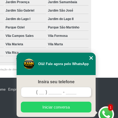
Jardim Proença
Jardim Samambaia
Jardim São Gabriel
Jardim São José
Jardim do Lago I
Jardim do Lago II
Parque Oziel
Parque São Martinho
Vila Campos Sales
Vila Formosa
Vila Marieta
Vila Marta
Vila Rica
São Caetano do Sul
Olá! Fale agora pelo WhatsApp
olação de direito autoral – artigo 184 do Código Penal –
Lei 9610/98 - Lei
Insira seu telefone
ome
Empresa
Missão
Serviços
Contato
Mapa do site
Iniciar conversa
1