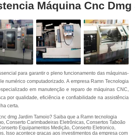
stencia Máquina Cnc Dmg
Conserto Cnc Siemens 802dsl
Conserto 
Conserto Cnc Siemens 810ga
Conserto 
Conserto Cnc Siemens Sistems 3
Con
Reparo Cnc Siemens
Conserto d
Conserto de Cnc Heidenhain
Conserto de
Conserto de Cnc Mcs
Consert
r
Conserto de Cnc Okuma
Conserto de
sencial para garantir o pleno funcionamento das máquinas-
Conserto de Cnc Sinumerik
Conserto de 
r
trole numérico computadorizado. A empresa Ramn Tecnologia
Conserto Inversores Danfoss
Conserto I
 especializado em manutenção e reparo de máquinas CNC,
o
Conserto Inversores Lg
Conserto Inver
 por qualidade, eficiência e confiabilidade na assistência
os
ha certa.
Conserto Inversores Sanyo Denk
 cnc dmg Jardim Tamoio? Saiba que a Ramn tecnologia
Conserto Inversores Sinamics
Conserto I
o, Conserto Carimbadeiras Eletrônicas, Consertos Taboão
Cartão Entrada e Saída Fanuc
Consert
Conserto Equipamentos Medição, Conserto Eletronico,
ços. Isso acontece graças aos investimentos da empresa com