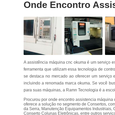
Conserto
Onde Encontro Assi
servo drive
Conserto
servo drive
fanuc
Conserto
servo drive
siemens
Conserto
servo moto
A assistência máquina cnc okuma é um serviço es
Conserto
servo moto
ferramenta que utilizam essa tecnologia de con
siemens
se destaca no mercado ao oferecer um serviço
Manutençã
incluindo a renomada marca okuma. Se você busca
equipament
para suas máquinas, a Ramn Tecnologia é a escol
industriais
Procurou por onde encontro assistencia máquina
Serviço
oferece a solução no segmento de Consertos, com
automação
da Serra, Manutenção Equipamentos Industriais, 
industrial
Conserto Colunas Eletrônicas, entre outros servi