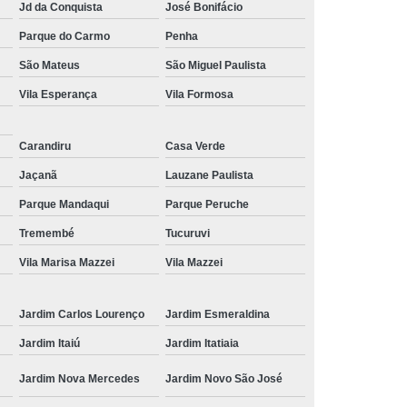
Jd da Conquista
José Bonifácio
onserto Placas Pneumáticas
Parque do Carmo
Penha
r Usip20
Reparo Fonte Chaveada
São Mateus
São Miguel Paulista
nica Injetoras
Assistencia Técnica Laser
Vila Esperança
Vila Formosa
senvolvimento Projeto Eletronico
s Elétricos
Projetos Automação Industrial
Carandiru
Casa Verde
 Máquinas
Serviço de Geometria Máquina
Jaçanã
Lauzane Paulista
Parque Mandaqui
Parque Peruche
roca de Turcite
Motor Spindle Fanuc
Tremembé
Tucuruvi
Alfa I-b Series
Servo Motor Fanuc Alfa Ic
Vila Marisa Mazzei
Vila Mazzei
 Fanuc Alfa Is
Servo Motor Fanuc Alfa M
Fanuc Beta I
Servo Motor Fanuc Série S
Jardim Carlos Lourenço
Jardim Esmeraldina
Jardim Itaiú
Jardim Itatiaia
Jardim Nova Mercedes
Jardim Novo São José