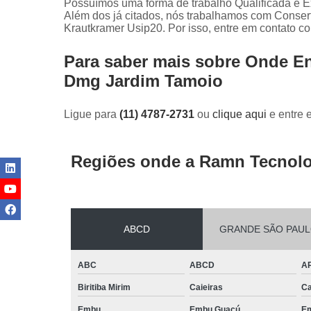
Possuímos uma forma de trabalho Qualificada e Ex
Além dos já citados, nós trabalhamos com Conse
Krautkramer Usip20. Por isso, entre em contato c
Para saber mais sobre Onde E
Dmg Jardim Tamoio
Ligue para
(11) 4787-2731
ou
clique aqui
e entre 
Regiões onde a Ramn Tecnolo
ABCD
GRANDE SÃO PAU
ABC
ABCD
A
Biritiba Mirim
Caieiras
Ca
Embu
Embu Guaçú
Em