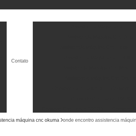
s
Assistencia Máquina Cnc
c
Assistencia Máquina Cnc Dmg
c
Assistencia Máquina Cnc Haas
Assistencia Máquina Cnc Heller
c
Contato
Assistencia Máquina Cnc Mcs
e
Assistencia Máquina Cnc Okum
Conserto Cnc Fanuc 0i
Conserto C
Conserto Cnc Fanuc 16/160i
Conserto Cnc Fanuc 18/180i
Conserto C
c
Conserto Cnc Fanuc 31/310i
Conserto 
stencia máquina cnc okuma
onde encontro assistencia máqui
ra
s
Conserto Power Mate Ih e Id Fanuc
Conse