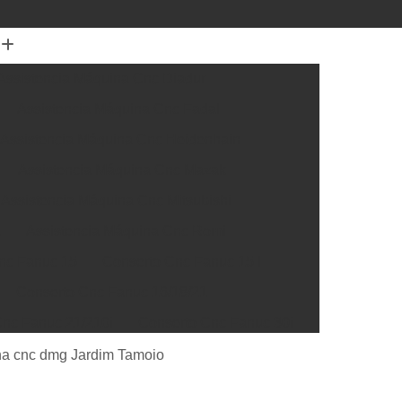
Assistencia Máquina Cnc Diadur
Assistencia Máquina Cnc Fadal
Assistencia Máquina Cnc Heidenhain
Assistencia Máquina Cnc Mazak
Assistencia Máquina Cnc Mitsubishi
a
Assistencia Máquina Cnc Romi
nc Fanuc 15
Conserto Cnc Fanuc 15 I
Conserto Cnc Fanuc 16/18/21
nc Fanuc 21/210i
Conserto Cnc Fanuc 30i
Cnc Fanuc 32i
Conserto Cnc Fanuc Série 0
na cnc dmg Jardim Tamoio
rto Box Siemens
Conserto Cnc Siemens 300