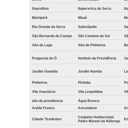
Guarulhos
Itapecerica da Serra
It
Mairiporã
Mauá
Mo
Rio Grande da Serra
Salesópolis
Sa
São Bernardo do Campo
São Caetano do Sul
Sã
Alto da Lapa
Alto de Pinheiros
Ba
Freguesia do Ó
Instituto da Previdência
Ja
Jardim Guedala
Jardim Namba
La
Pinheiros
Pirituba
P
Vila Anastácio
Vila Leopoldina
Vi
alto da providencia
Água Branca
Anália Franco
Aricanduva
Ar
Conjunto Habitacional
Cidade Tiradentes
En
Padre Manoel da Nóbrega