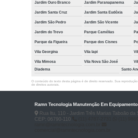
Jardim Ouro Branco
Jardim Paranapanema
Ja
Jardim Santa Cruz
Jardim Santa Eudóxia
Ja
Jardim São Pedro
Jardim São Vicente
Ja
Jardim do Trevo
Parque Camélias
Pa
Parque da Figueira
Parque dos Cisnes
Po
Vila Georgina
Vila Iapi
Vi
Vila Mimosa
Vila Nova São José
Vi
Diadema
Santo An
O conteúdo do texto desta página é de direito reservado. Sua reprodução, 
de direitos autorais
.
Ramn Tecnologia Manutenção Em Equipament
Rua Itu, 110 - Jardim Três Marias Taboão da 
CEP: 06790-110
(11) 4787-2731
(11) 986
ramn@ramntecnologia.com.br
comercial@ramntecnologia.com.br