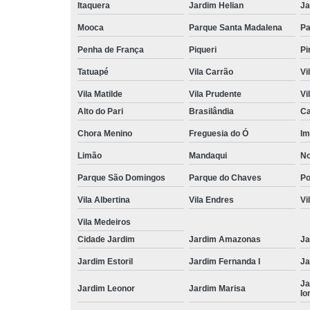
Itaquera
Jardim Helian
Ja
Mooca
Parque Santa Madalena
Pa
Penha de França
Piqueri
Pi
Tatuapé
Vila Carrão
Vi
Vila Matilde
Vila Prudente
Vi
Alto do Pari
Brasilândia
Ca
Chora Menino
Freguesia do Ó
Im
Limão
Mandaqui
No
Parque São Domingos
Parque do Chaves
P
Vila Albertina
Vila Endres
Vi
Vila Medeiros
Cidade Jardim
Jardim Amazonas
Ja
Jardim Estoril
Jardim Fernanda I
Ja
Ja
Jardim Leonor
Jardim Marisa
Io