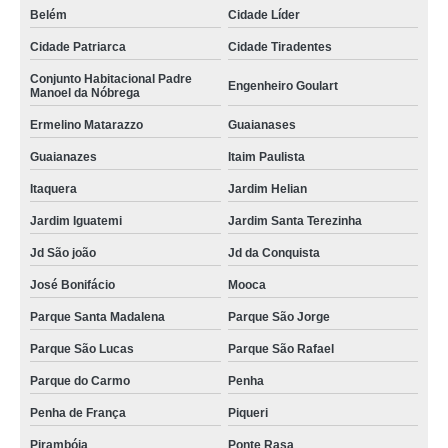
Belém
Cidade Líder
Cidade Patriarca
Cidade Tiradentes
Conjunto Habitacional Padre
Engenheiro Goulart
Manoel da Nóbrega
Ermelino Matarazzo
Guaianases
Guaianazes
Itaim Paulista
Itaquera
Jardim Helian
Jardim Iguatemi
Jardim Santa Terezinha
Jd São joão
Jd da Conquista
José Bonifácio
Mooca
Parque Santa Madalena
Parque São Jorge
Parque São Lucas
Parque São Rafael
Parque do Carmo
Penha
Penha de França
Piqueri
Pirambóia
Ponte Rasa