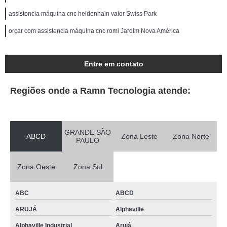
assistencia máquina cnc heidenhain valor Swiss Park
orçar com assistencia máquina cnc romi Jardim Nova América
Entre em contato
Regiões onde a Ramn Tecnologia atende:
GRANDE SÃO
ABCD
Zona Leste
Zona Norte
PAULO
Zona Oeste
Zona Sul
ABC
ABCD
ARUJÁ
Alphaville
Alphaville Industrial
Arujá