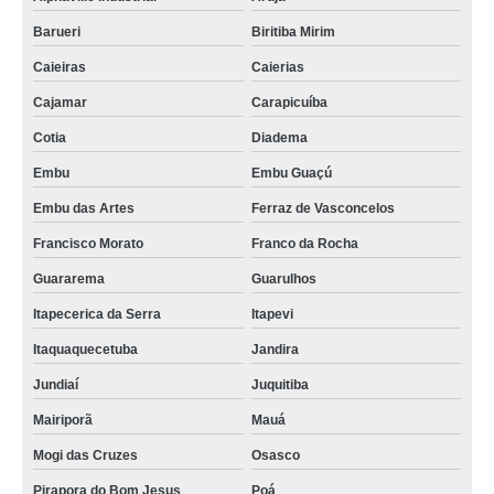
Barueri
Biritiba Mirim
Caieiras
Caierias
Cajamar
Carapicuíba
Cotia
Diadema
Embu
Embu Guaçú
Embu das Artes
Ferraz de Vasconcelos
Francisco Morato
Franco da Rocha
Guararema
Guarulhos
Itapecerica da Serra
Itapevi
Itaquaquecetuba
Jandira
Jundiaí
Juquitiba
Mairiporã
Mauá
Mogi das Cruzes
Osasco
Pirapora do Bom Jesus
Poá