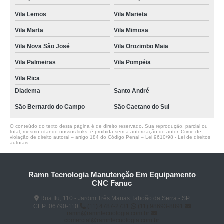
Vila Lemos
Vila Marieta
Vila Marta
Vila Mimosa
Vila Nova São José
Vila Orozimbo Maia
Vila Palmeiras
Vila Pompéia
Vila Rica
Diadema
Santo André
São Bernardo do Campo
São Caetano do Sul
O conteúdo do texto desta página é de direito reservado. Sua reprodução, parcial ou
total, mesmo citando nossos links, é proibida sem a autorização do autor. Crime de
violação de direito autoral – artigo 184 do Código Penal –
Lei 9610/98 - Lei de direitos
autorais
.
Ramn Tecnologia Manutenção Em Equipamento
CNC Fanuc
Rua Itu, 110 - Jardim Três Marias Taboão da Serra - SP
CEP: 06790-110
(11) 4787-2731
(11) 98693-8891
ramn@ramntecnologia.com.br
comercial@ramntecnologia.com.br