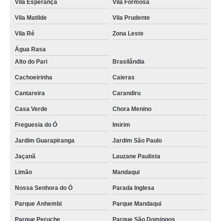
Vila Esperança
Vila Formosa
Vila Matilde
Vila Prudente
Vila Ré
Zona Leste
Água Rasa
Alto do Pari
Brasilândia
Cachoeirinha
Caieras
Cantareira
Carandiru
Casa Verde
Chora Menino
Freguesia do Ó
Imirim
Jardim Guarapiranga
Jardim São Paulo
Jaçanã
Lauzane Paulista
Limão
Mandaqui
Nossa Senhora do Ó
Parada Inglesa
Parque Anhembi
Parque Mandaqui
Parque Peruche
Parque São Domingos