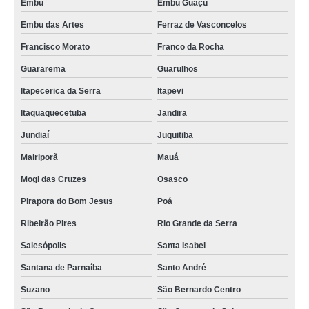
Embu
Embu Guaçú
Embu das Artes
Ferraz de Vasconcelos
Francisco Morato
Franco da Rocha
Guararema
Guarulhos
Itapecerica da Serra
Itapevi
Itaquaquecetuba
Jandira
Jundiaí
Juquitiba
Mairiporã
Mauá
Mogi das Cruzes
Osasco
Pirapora do Bom Jesus
Poá
Ribeirão Pires
Rio Grande da Serra
Salesópolis
Santa Isabel
Santana de Parnaíba
Santo André
Suzano
São Bernardo Centro