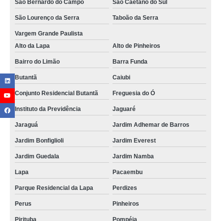
São Bernardo do Campo
São Caetano do Sul
São Lourenço da Serra
Taboão da Serra
Vargem Grande Paulista
Alto da Lapa
Alto de Pinheiros
Bairro do Limão
Barra Funda
Butantã
Caiubi
Conjunto Residencial Butantã
Freguesia do Ó
Instituto da Previdência
Jaguaré
Jaraguá
Jardim Adhemar de Barros
Jardim Bonfiglioli
Jardim Everest
Jardim Guedala
Jardim Namba
Lapa
Pacaembu
Parque Residencial da Lapa
Perdizes
Perus
Pinheiros
Pirituba
Pompéia