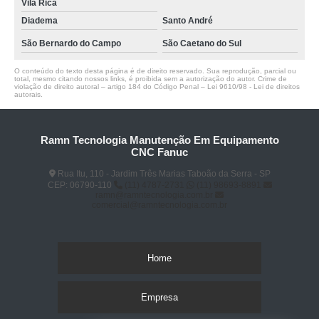
Vila Rica
Diadema
Santo André
São Bernardo do Campo
São Caetano do Sul
O conteúdo do texto desta página é de direito reservado. Sua reprodução, parcial ou
total, mesmo citando nossos links, é proibida sem a autorização do autor. Crime de
violação de direito autoral – artigo 184 do Código Penal –
Lei 9610/98 - Lei de direitos
autorais
.
Ramn Tecnologia Manutenção Em Equipamento
CNC Fanuc
Rua Itu, 110 - Jardim Três Marias Taboão da Serra - SP
CEP: 06790-110
(11) 4787-2731
(11) 98693-8891
ramn@ramntecnologia.com.br
comercial@ramntecnologia.com.br
Home
Empresa