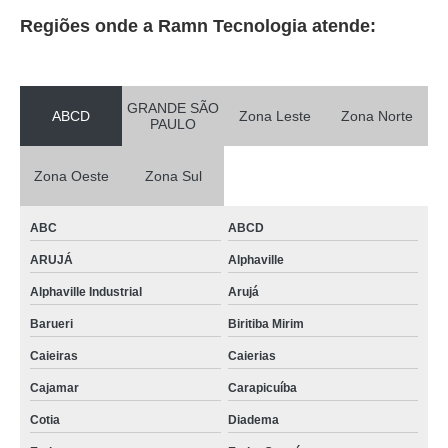
Regiões onde a Ramn Tecnologia atende:
GRANDE SÃO
ABCD
Zona Leste
Zona Norte
PAULO
Zona Oeste
Zona Sul
ABC
ABCD
ARUJÁ
Alphaville
Alphaville Industrial
Arujá
Barueri
Biritiba Mirim
Caieiras
Caierias
Cajamar
Carapicuíba
Cotia
Diadema