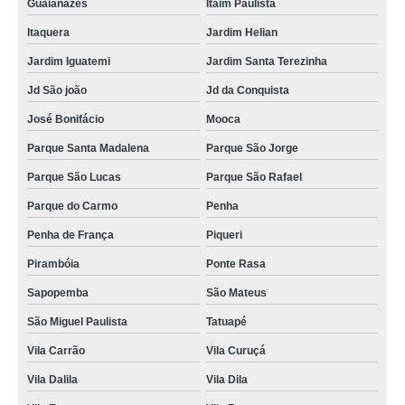
Guaianazes
Itaim Paulista
Itaquera
Jardim Helian
Jardim Iguatemi
Jardim Santa Terezinha
Jd São joão
Jd da Conquista
José Bonifácio
Mooca
Parque Santa Madalena
Parque São Jorge
Parque São Lucas
Parque São Rafael
Parque do Carmo
Penha
Penha de França
Piqueri
Pirambóia
Ponte Rasa
Sapopemba
São Mateus
São Miguel Paulista
Tatuapé
Vila Carrão
Vila Curuçá
Vila Dalila
Vila Dila