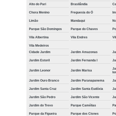
Alto do Pari
Brasilândia
Ca
Chora Menino
Freguesia do Ó
Im
Limão
Mandaqui
No
Parque São Domingos
Parque do Chaves
P
Vila Albertina
Vila Endres
Vi
Vila Medeiros
Cidade Jardim
Jardim Amazonas
Ja
Jardim Estoril
Jardim Fernanda I
Ja
Ja
Jardim Leonor
Jardim Marisa
Io
Jardim Ouro Branco
Jardim Paranapanema
Ja
Jardim Santa Cruz
Jardim Santa Eudóxia
Ja
Jardim São Pedro
Jardim São Vicente
Ja
Jardim do Trevo
Parque Camélias
Pa
Parque da Figueira
Parque dos Cisnes
Po