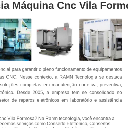
ia Máquina Cnc Vila Form
Conserto Cnc Siemens 802dsl
Conserto 
Conserto Cnc Siemens 810ga
Conserto 
Conserto Cnc Siemens Sistems 3
Con
Reparo Cnc Siemens
Conserto d
Conserto de Cnc Heidenhain
Conserto de
Conserto de Cnc Mcs
Consert
r
Conserto de Cnc Okuma
Conserto de
ncial para garantir o pleno funcionamento de equipamentos
Conserto de Cnc Sinumerik
Conserto de 
r
nas CNC. Nesse contexto, a RAMN Tecnologia se destaca
Conserto Inversores Danfoss
Conserto I
oluções completas em manutenção corretiva, preventiva,
o
Conserto Inversores Lg
Conserto Inver
letrônico. Desde 2005, a empresa tem se consolidado no
os
or de reparos eletrônicos em laboratório e assistência
Conserto Inversores Sanyo Denk
Conserto Inversores Sinamics
Conserto I
cnc Vila Formosa? Na Ramn tecnologia, você encontra a
Cartão Entrada e Saída Fanuc
Consert
erecemos serviços como Conserto Eletronico, Consertos