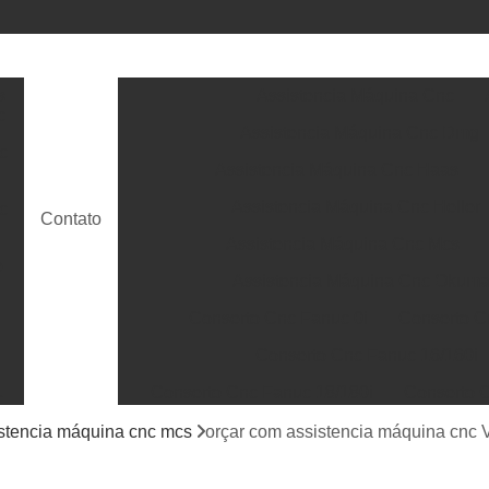
s
Assistencia Máquina Cnc
c
Assistencia Máquina Cnc Dmg
c
Assistencia Máquina Cnc Haas
Assistencia Máquina Cnc Heller
c
Contato
Assistencia Máquina Cnc Mcs
e
Assistencia Máquina Cnc Okum
Conserto Cnc Fanuc 0i
Conserto C
Conserto Cnc Fanuc 16/160i
Conserto Cnc Fanuc 18/180i
Conserto C
c
Conserto Cnc Fanuc 31/310i
Conserto 
stencia máquina cnc mcs
orçar com assistencia máquina cnc 
ra
s
Conserto Power Mate Ih e Id Fanuc
Conse