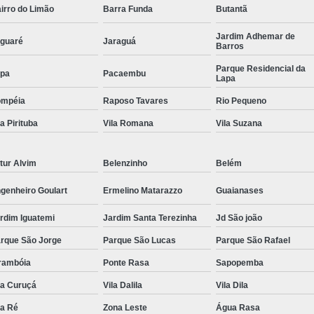
irro do Limão
Barra Funda
Butantã
Conserto Multimarcas
C
Jardim Adhemar de
Manutenção Ultrassom Krautkrame
guaré
Jaraguá
Barros
Reparo Monitor Vídeo
Assistencia Téc
Parque Residencial da
pa
Pacaembu
Lapa
Automação de Usinagem
De
ompéia
Raposo Tavares
Rio Pequeno
Manutenção Máquina Mecânica
Painéi
la Pirituba
Vila Romana
Vila Suzana
Projetos Plc Integrado
Retrofitting de
Serviço de Mecânica Industrial
T
tur Alvim
Belenzinho
Belém
Servo Motor Fanuc
Servo Motor Fanuc 
genheiro Goulart
Ermelino Matarazzo
Guaianases
Servo Motor Fanuc Alfa If
Servo Motor
rdim Iguatemi
Jardim Santa Terezinha
Jd São joão
Servo Motor Fanuc Beta
Servo Motor 
rque São Jorge
Parque São Lucas
Parque São Rafael
rambóia
Ponte Rasa
Sapopemba
la Curuçá
Vila Dalila
Vila Dila
la Ré
Zona Leste
Água Rasa