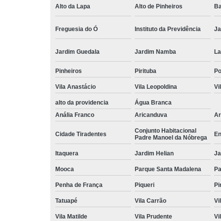
Alto da Lapa
Alto de Pinheiros
Ba
Freguesia do Ó
Instituto da Previdência
Ja
Jardim Guedala
Jardim Namba
La
Pinheiros
Pirituba
P
Vila Anastácio
Vila Leopoldina
Vi
alto da providencia
Água Branca
Anália Franco
Aricanduva
Ar
Conjunto Habitacional
Cidade Tiradentes
En
Padre Manoel da Nóbrega
Itaquera
Jardim Helian
Ja
Mooca
Parque Santa Madalena
Pa
Penha de França
Piqueri
Pi
Tatuapé
Vila Carrão
Vi
Vila Matilde
Vila Prudente
Vi