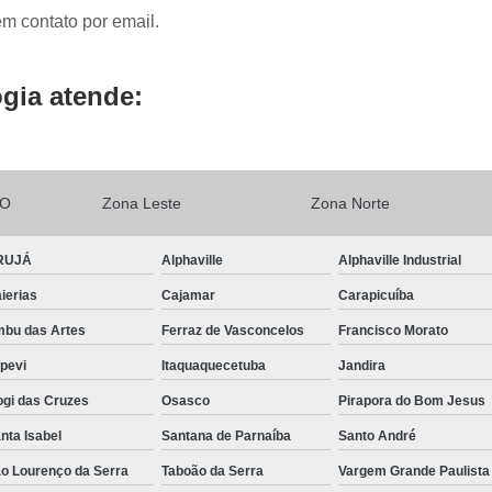
em contato por email.
Conserto Servo Motor Parvex
Conserto Servo Motor Seidel
gia atende:
Conserto Servo Motor Weg
Conserto Serv
Reparo Motores Fanuc
Conse
Conserto Servo Motor Siemens Linha 1ft
LO
Zona Leste
Zona Norte
Manutenção Corretiva Servo Motor S
Manutenção Motor Brushless Siemens
M
RUJÁ
Alphaville
Alphaville Industrial
Manutenção Spindle Motor Siemen
ierias
Cajamar
Carapicuíba
Reparo Mot
bu das Artes
Ferraz de Vasconcelos
Francisco Morato
apevi
Itaquaquecetuba
Jandira
Reparo Servo Motor Siemens 
gi das Cruzes
Osasco
Pirapora do Bom Jesus
Retrofitting Motor Siemens
C
nta Isabel
Santana de Parnaíba
Santo André
Conserto Colunas Eletrônicas
Conserto E
o Lourenço da Serra
Taboão da Serra
Vargem Grande Paulista
Conserto Fonte Chaveada
Consert