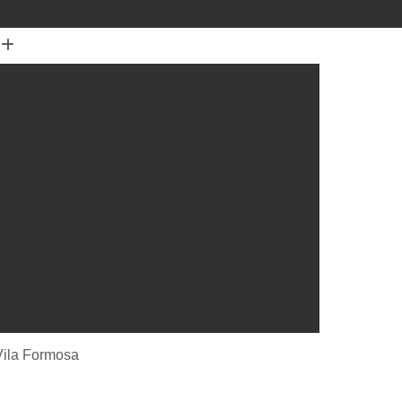
Assistencia Máquina Cnc Diadur
Assistencia Máquina Cnc Fadal
Assistencia Máquina Cnc Heidenhain
Assistencia Máquina Cnc Mazak
Assistencia Máquina Cnc Mitsubishi
a
Assistencia Máquina Cnc Romi
nc Fanuc 15
Conserto Cnc Fanuc 15 I
Conserto Cnc Fanuc 16/18/21
nc Fanuc 21/210i
Conserto Cnc Fanuc 30i
Cnc Fanuc 32i
Conserto Cnc Fanuc Série 0
Vila Formosa
rto Box Siemens
Conserto Cnc Siemens 300