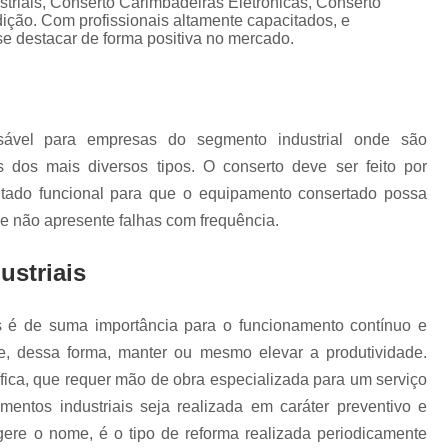
riais, Conserto Carimbadeiras Eletrônicas, Conserto
Conserto Ihm Fanuc
Conserto Monit
ção. Com profissionais altamente capacitados, e
uc
e destacar de forma positiva no mercado.
Conserto Teclado Fanuc
Módulo de
Painel de Operação Fanuc
Placa de I/
Placa I/o Fanuc A20b
Conserto Apa
nsável para empresas do segmento industrial onde são
Conserto Ihm Siemens
Conserto Op Sie
s dos mais diversos tipos. O conserto deve ser feito por
Conserto Painel Lcd Siemens
Conserto P
sultado funcional para que o equipamento consertado possa
Conserto Placas Eletrônicas Si
e não apresente falhas com frequência.
Conserto Step 7 Siemens
Conserto Tecla
striais
Conserto Servo Drive Alsthom
Conserto Servo Drive Brushless
s é de suma importância para o funcionamento contínuo e
Conserto Servo Drive Ipso
Conse
 dessa forma, manter ou mesmo elevar a produtividade.
ca, que requer mão de obra especializada para um serviço
Conserto Servo Drive Omron
entos industriais seja realizada em caráter preventivo e
Conserto Servo Drive Seidel Wk
ugere o nome, é o tipo de reforma realizada periodicamente