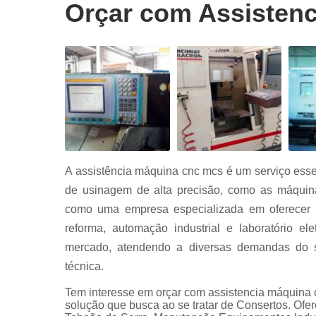
Conserto
Orçar com Assistenc
servo drive
Conserto
servo drive
fanuc
Conserto
servo drive
siemens
Conserto
servo moto
A assistência máquina cnc mcs é um serviço esse
Conserto
servo moto
de usinagem de alta precisão, como as máqui
siemens
como uma empresa especializada em oferecer s
Manutençã
reforma, automação industrial e laboratório e
equipament
mercado, atendendo a diversas demandas do set
industriais
técnica.
Serviço
automação
Tem interesse em orçar com assistencia máquina 
industrial
solução que busca ao se tratar de Consertos. Of