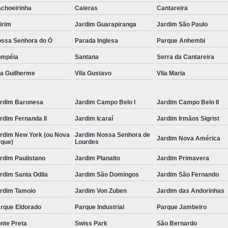
choeirinha
Caieras
Cantareira
irim
Jardim Guarapiranga
Jardim São Paulo
ssa Senhora do Ó
Parada Inglesa
Parque Anhembi
ompéia
Santana
Serra da Cantareira
la Guilherme
Vila Gustavo
Vila Maria
rdim Baronesa
Jardim Campo Belo I
Jardim Campo Belo II
rdim Fernanda II
Jardim Icaraí
Jardim Irmãos Sigrist
rdim New York (ou Nova
Jardim Nossa Senhora de
Jardim Nova América
rque)
Lourdes
rdim Paulistano
Jardim Planalto
Jardim Primavera
rdim Santa Odila
Jardim São Domingos
Jardim São Fernando
rdim Tamoio
Jardim Von Zuben
Jardim das Andorinhas
rque Eldorado
Parque Industrial
Parque Jambeiro
nte Preta
Swiss Park
São Bernardo