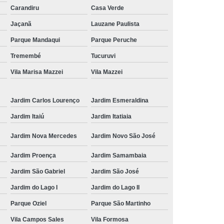
Carandiru
Casa Verde
Jaçanã
Lauzane Paulista
Parque Mandaqui
Parque Peruche
Tremembé
Tucuruvi
Vila Marisa Mazzei
Vila Mazzei
Jardim Carlos Lourenço
Jardim Esmeraldina
Jardim Itaiú
Jardim Itatiaia
Jardim Nova Mercedes
Jardim Novo São José
Jardim Proença
Jardim Samambaia
Jardim São Gabriel
Jardim São José
Jardim do Lago I
Jardim do Lago II
Parque Oziel
Parque São Martinho
Vila Campos Sales
Vila Formosa