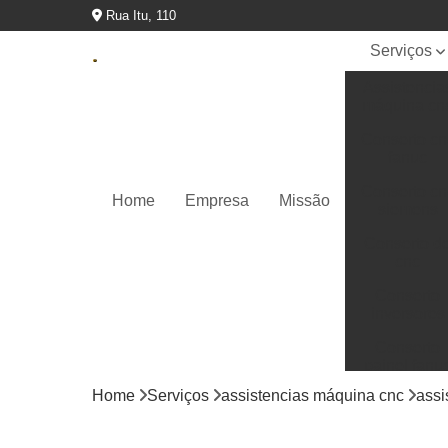
Rua Itu, 110
Serviços
Assistencia
máquina cn
Conserto cn
fanuc
Conserto cn
Home
Empresa
Missão
siemens
Conserto d
cnc
Conserto
inversores
Conserto
painel fanu
Home
Serviços
assistencias máquina cnc
assi
Conserto pa
ihm siemen