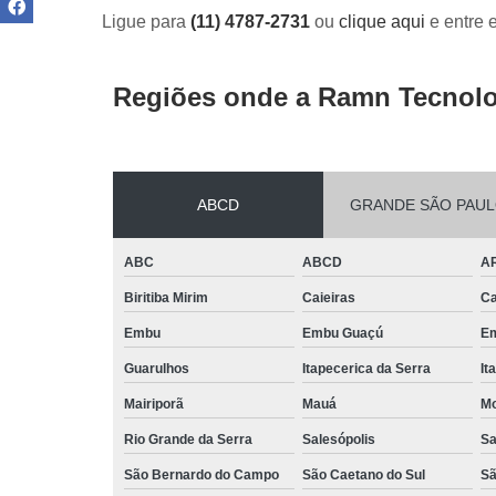
Ligue para
(11) 4787-2731
ou
clique aqui
e entre 
Regiões onde a Ramn Tecnolo
ABCD
GRANDE SÃO PAU
ABC
ABCD
A
Biritiba Mirim
Caieiras
Ca
Embu
Embu Guaçú
Em
Guarulhos
Itapecerica da Serra
It
Mairiporã
Mauá
Mo
Rio Grande da Serra
Salesópolis
Sa
São Bernardo do Campo
São Caetano do Sul
Sã