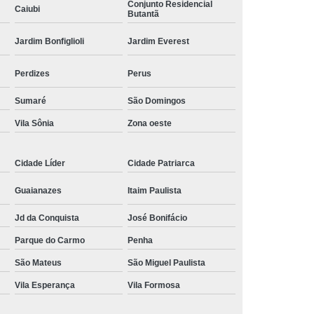
Conjunto Residencial
Caiubi
Butantã
onserto Placas Pneumáticas
r Usip20
Reparo Fonte Chaveada
Jardim Bonfiglioli
Jardim Everest
nica Injetoras
Assistencia Técnica Laser
Perdizes
Perus
senvolvimento Projeto Eletronico
Sumaré
São Domingos
s Elétricos
Projetos Automação Industrial
Vila Sônia
Zona oeste
 Máquinas
Serviço de Geometria Máquina
roca de Turcite
Motor Spindle Fanuc
Cidade Líder
Cidade Patriarca
Alfa I-b Series
Servo Motor Fanuc Alfa Ic
Guaianazes
Itaim Paulista
 Fanuc Alfa Is
Servo Motor Fanuc Alfa M
Jd da Conquista
José Bonifácio
Fanuc Beta I
Servo Motor Fanuc Série S
Parque do Carmo
Penha
São Mateus
São Miguel Paulista
Vila Esperança
Vila Formosa