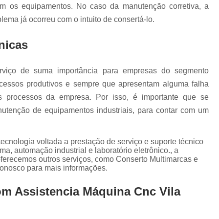
Conserto Servo Drive Yaskawa
om os equipamentos. No caso da manutenção corretiva, a
Conserto de Power Supply Fanuc
lema já ocorreu com o intuito de consertá-lo.
Conserto Drive Fanuc Série Alfa
nicas
Conserto Drive Fanuc Série Beta
Conserto Drive Fanuc Série Beta I
erviço de suma importância para empresas do segmento
rocessos produtivos e sempre que apresentam alguma falha
Conserto Drive Fanuc Series S
s processos da empresa. Por isso, é importante que se
Conserto Spindle Amplifier Fanuc
Con
tenção de equipamentos industriais, para contar com um
Conserto Drive Siemens
Co
Conserto Placa de Controle Siemens
ecnologia voltada a prestação de serviço e suporte técnico
ma, automação industrial e laboratório eletrônico., a
Conserto Simodrive Siemens
Conserto 
erecemos outros serviços, como Conserto Multimarcas e
Conserto Veritron
Manutenção Drive
conosco para mais informações.
Conserto Servo Motor Abb
om Assistencia Máquina Cnc Vila
Conserto Servo Motor Indramat
Conserto Servo Motor Moog