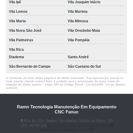
Vila Ipê
Vila Joaquim Inácio
Vila Lemos
Vila Marieta
Vila Marta
Vila Mimosa
Vila Nova São José
Vila Orozimbo Maia
Vila Palmeiras
Vila Pompéia
Vila Rica
Diadema
Santo André
São Bernardo do Campo
São Caetano do Sul
O conteúdo do texto desta página é de direito reservado. Sua reprodução, parcial ou
total, mesmo citando nossos links, é proibida sem a autorização do autor. Crime de
violação de direito autoral – artigo 184 do Código Penal –
Lei 9610/98 - Lei de direitos
autorais
.
Ramn Tecnologia Manutenção Em Equipamento
CNC Fanuc
Rua Itu, 110 - Jardim Três Marias Taboão da Serra - SP
CEP: 06790-110
(11) 4787-2731
(11) 98693-8891
ramn@ramntecnologia.com.br