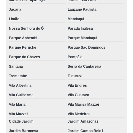
Jardim Guarapiranga
Jardim São Paulo
Jaçanã
Lauzane Paulista
Limão
Mandaqui
Nossa Senhora do Ó
Parada Inglesa
Parque Anhembi
Parque Mandaqui
Parque Peruche
Parque São Domingos
Parque do Chaves
Pompéia
Santana
Serra da Cantareira
Tremembé
Tucuruvi
Vila Albertina
Vila Endres
Vila Guilherme
Vila Gustavo
Vila Maria
Vila Marisa Mazzei
Vila Mazzei
Vila Medeiros
Cidade Jardim
Jardim Amazonas
Jardim Baronesa
Jardim Campo Belo I