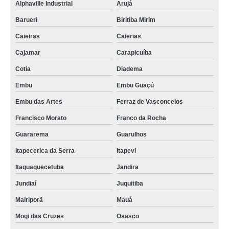
Alphaville Industrial
Arujá
Barueri
Biritiba Mirim
Caieiras
Caierias
Cajamar
Carapicuíba
Cotia
Diadema
Embu
Embu Guaçú
Embu das Artes
Ferraz de Vasconcelos
Francisco Morato
Franco da Rocha
Guararema
Guarulhos
Itapecerica da Serra
Itapevi
Itaquaquecetuba
Jandira
Jundiaí
Juquitiba
Mairiporã
Mauá
Mogi das Cruzes
Osasco