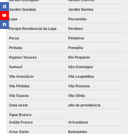
Jardim Bonfiglioli
Jardim Everest
Jardim Guedala
Jardim Namba
Lapa
Pacaembu
Parque Residencial da Lapa
Perdizes
Perus
Pinheiros
Pirituba
Pompéia
Raposo Tavares
Rio Pequeno
Sumaré
São Domingos
Vila Anastácio
Vila Leopoldina
Vila Pirituba
Vila Romana
Vila Suzana
Vila Sônia
Zona oeste
alto da providencia
Água Branca
Anália Franco
Aricanduva
Artur Alvim
Belenzinho