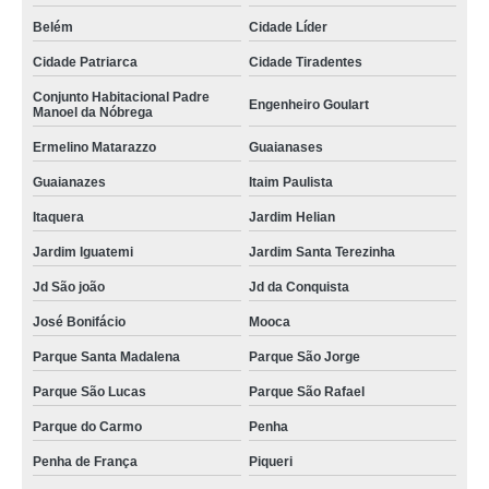
Belém
Cidade Líder
Cidade Patriarca
Cidade Tiradentes
Conjunto Habitacional Padre
Engenheiro Goulart
Manoel da Nóbrega
Ermelino Matarazzo
Guaianases
Guaianazes
Itaim Paulista
Itaquera
Jardim Helian
Jardim Iguatemi
Jardim Santa Terezinha
Jd São joão
Jd da Conquista
José Bonifácio
Mooca
Parque Santa Madalena
Parque São Jorge
Parque São Lucas
Parque São Rafael
Parque do Carmo
Penha
Penha de França
Piqueri