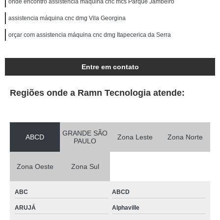
onde encontro assistencia máquina cnc mcs Parque Jambeiro
assistencia máquina cnc dmg Vila Georgina
orçar com assistencia máquina cnc dmg Itapecerica da Serra
Entre em contato
Regiões onde a Ramn Tecnologia atende:
GRANDE SÃO
ABCD
Zona Leste
Zona Norte
PAULO
Zona Oeste
Zona Sul
ABC
ABCD
ARUJÁ
Alphaville