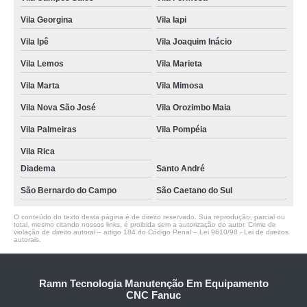
Vila Georgina
Vila Iapi
Vila Ipê
Vila Joaquim Inácio
Vila Lemos
Vila Marieta
Vila Marta
Vila Mimosa
Vila Nova São José
Vila Orozimbo Maia
Vila Palmeiras
Vila Pompéia
Vila Rica
Diadema
Santo André
São Bernardo do Campo
São Caetano do Sul
O conteúdo do texto desta página é de direito reservado. Sua reprodução, parcial ou
total, mesmo citando nossos links, é proibida sem a autorização do autor. Crime de
violação de direito autoral – artigo 184 do Código Penal –
Lei 9610/98 - Lei de direitos
autorais
.
Ramn Tecnologia Manutenção Em Equipamento
CNC Fanuc