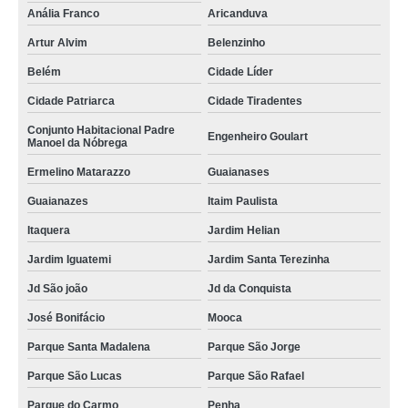
Anália Franco
Aricanduva
Artur Alvim
Belenzinho
Belém
Cidade Líder
Cidade Patriarca
Cidade Tiradentes
Conjunto Habitacional Padre
Engenheiro Goulart
Manoel da Nóbrega
Ermelino Matarazzo
Guaianases
Guaianazes
Itaim Paulista
Itaquera
Jardim Helian
Jardim Iguatemi
Jardim Santa Terezinha
Jd São joão
Jd da Conquista
José Bonifácio
Mooca
Parque Santa Madalena
Parque São Jorge
Parque São Lucas
Parque São Rafael
Parque do Carmo
Penha