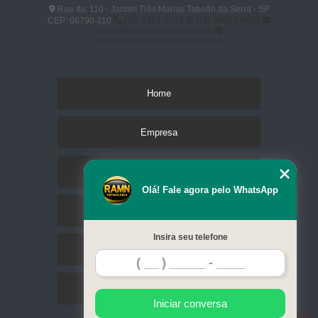
Rua Itu, 110 - Jardim Três Marias Taboão da Serra - SP
CEP: 06790-110
(11) 4787-2731
(11) 98693-8891
ramn@ramntecnologia.com.br
comercial@ramntecnologia.com.br
Home
Empresa
Missão
Olá! Fale agora pelo WhatsApp
Serviços
Insira seu telefone
Contato
Mapa do site
Iniciar conversa