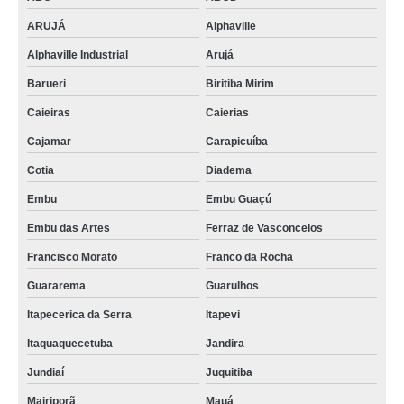
ARUJÁ
Alphaville
Alphaville Industrial
Arujá
Barueri
Biritiba Mirim
Caieiras
Caierias
Cajamar
Carapicuíba
Cotia
Diadema
Embu
Embu Guaçú
Embu das Artes
Ferraz de Vasconcelos
Francisco Morato
Franco da Rocha
Guararema
Guarulhos
Itapecerica da Serra
Itapevi
Itaquaquecetuba
Jandira
Jundiaí
Juquitiba
Mairiporã
Mauá