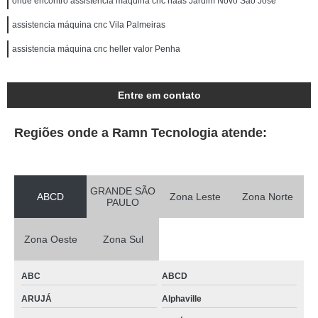
onde encontro assistencia máquina cnc haas Jardim Novo São José
assistencia máquina cnc Vila Palmeiras
assistencia máquina cnc heller valor Penha
Entre em contato
Regiões onde a Ramn Tecnologia atende:
GRANDE SÃO
ABCD
Zona Leste
Zona Norte
PAULO
Zona Oeste
Zona Sul
ABC
ABCD
ARUJÁ
Alphaville