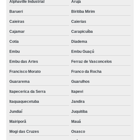
Alphaville Industrial
Arujá
Barueri
Biritiba Mirim
Caieiras
Caierias
Cajamar
Carapicuíba
Cotia
Diadema
Embu
Embu Guaçú
Embu das Artes
Ferraz de Vasconcelos
Francisco Morato
Franco da Rocha
Guararema
Guarulhos
Itapecerica da Serra
Itapevi
Itaquaquecetuba
Jandira
Jundiaí
Juquitiba
Mairiporã
Mauá
Mogi das Cruzes
Osasco