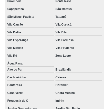
Pirambóia
Ponte Rasa
Sapopemba
São Mateus
São Miguel Paulista
Tatuapé
Vila Carrão
Vila Curuçá
Vila Dalila
Vila Dila
Vila Esperança
Vila Formosa
Vila Matilde
Vila Prudente
Vila Ré
Zona Leste
Água Rasa
Alto do Pari
Brasilândia
Cachoeirinha
Caieras
Cantareira
Carandiru
Casa Verde
Chora Menino
Freguesia do Ó
Imirim
Jardim Guarapiranga
Jardim São Paulo