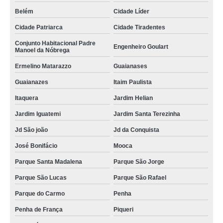
Belém
Cidade Líder
Cidade Patriarca
Cidade Tiradentes
Conjunto Habitacional Padre
Engenheiro Goulart
Manoel da Nóbrega
Ermelino Matarazzo
Guaianases
Guaianazes
Itaim Paulista
Itaquera
Jardim Helian
Jardim Iguatemi
Jardim Santa Terezinha
Jd São joão
Jd da Conquista
José Bonifácio
Mooca
Parque Santa Madalena
Parque São Jorge
Parque São Lucas
Parque São Rafael
Parque do Carmo
Penha
Penha de França
Piqueri