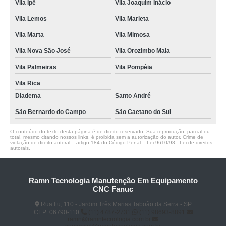
Vila Ipê
Vila Joaquim Inácio
Vila Lemos
Vila Marieta
Vila Marta
Vila Mimosa
Vila Nova São José
Vila Orozimbo Maia
Vila Palmeiras
Vila Pompéia
Vila Rica
Diadema
Santo André
São Bernardo do Campo
São Caetano do Sul
O conteúdo do texto desta página é de direito reservado. Sua reprodução, parcial ou
total, mesmo citando nossos links, é proibida sem a autorização do autor. Crime de
violação de direito autoral – artigo 184 do Código Penal –
Lei 9610/98 - Lei de direitos
autorais
.
Ramn Tecnologia Manutenção Em Equipamento
CNC Fanuc
Rua Itu, 110 - Jardim Três Marias Taboão da Serra - SP
CEP: 06790-110
(11) 4787-2731
(11) 98693-8891
ramn@ramntecnologia.com.br