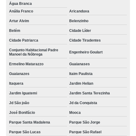
Água Branca
Anália Franco
Aricanduva
Artur Alvim
Belenzinho
Belém
Cidade Líder
Cidade Patriarca
Cidade Tiradentes
Conjunto Habitacional Padre
Engenheiro Goulart
Manoel da Nóbrega
Ermelino Matarazzo
Guaianases
Guaianazes
Itaim Paulista
Itaquera
Jardim Helian
Jardim Iguatemi
Jardim Santa Terezinha
Jd São joão
Jd da Conquista
José Bonifácio
Mooca
Parque Santa Madalena
Parque São Jorge
Parque São Lucas
Parque São Rafael