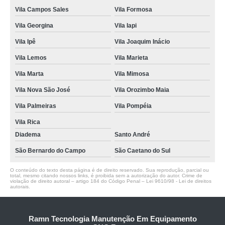
Vila Campos Sales
Vila Formosa
Vila Georgina
Vila Iapi
Vila Ipê
Vila Joaquim Inácio
Vila Lemos
Vila Marieta
Vila Marta
Vila Mimosa
Vila Nova São José
Vila Orozimbo Maia
Vila Palmeiras
Vila Pompéia
Vila Rica
Diadema
Santo André
São Bernardo do Campo
São Caetano do Sul
O conteúdo do texto desta página é de direito reservado. Sua reprodução, parcial ou
total, mesmo citando nossos links, é proibida sem a autorização do autor. Crime de
violação de direito autoral – artigo 184 do Código Penal –
Lei 9610/98 - Lei de direitos
autorais
.
Ramn Tecnologia Manutenção Em Equipamento