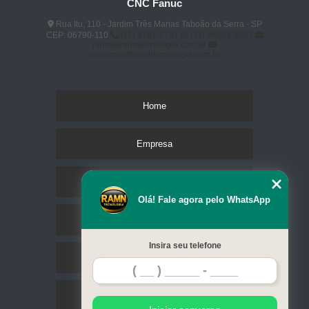
CNC Fanuc
Rua Itu, 110 - Jardim Três Marias Taboão da Serra - SP
CEP: 06790-110
(11) 4787-2731
(11) 98693-8891
ramn@ramntecnologia.com.br
comercial@ramntecnologia.com.br
Home
Empresa
Missão
Olá! Fale agora pelo WhatsApp
Serviços
Insira seu telefone
Contato
Mapa do site