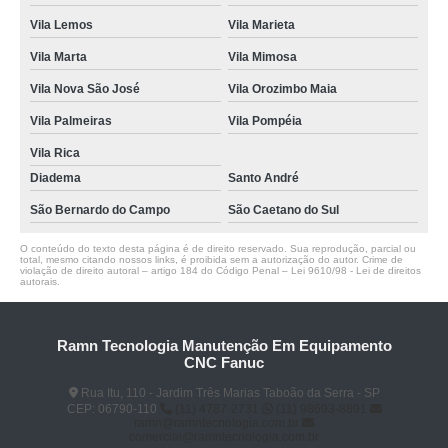
Vila Lemos
Vila Marieta
Vila Marta
Vila Mimosa
Vila Nova São José
Vila Orozimbo Maia
Vila Palmeiras
Vila Pompéia
Vila Rica
Diadema
Santo André
São Bernardo do Campo
São Caetano do Sul
O conteúdo do texto desta página é de direito reservado. Sua reprodução, parcial ou
total, mesmo citando nossos links, é proibida sem a autorização do autor. Crime de
violação de direito autoral – artigo 184 do Código Penal –
Lei 9610/98 - Lei de direitos
autorais
.
Ramn Tecnologia Manutenção Em Equipamento
CNC Fanuc
Rua Itu, 110 - Jardim Três Marias Taboão da Serra - SP
CEP: 06790-110
(11) 4787-2731
(11) 98693-8891
ramn@ramntecnologia.com.br
comercial@ramntecnologia.com.br