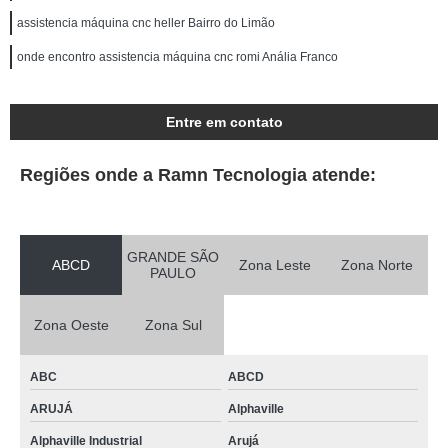
assistencia máquina cnc heller Bairro do Limão
onde encontro assistencia máquina cnc romi Anália Franco
Entre em contato
Regiões onde a Ramn Tecnologia atende:
GRANDE SÃO
ABCD
Zona Leste
Zona Norte
PAULO
Zona Oeste
Zona Sul
ABC
ABCD
ARUJÁ
Alphaville
Alphaville Industrial
Arujá