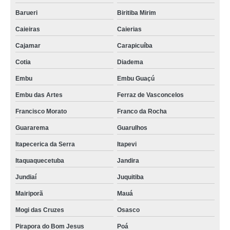
Barueri
Biritiba Mirim
Caieiras
Caierias
Cajamar
Carapicuíba
Cotia
Diadema
Embu
Embu Guaçú
Embu das Artes
Ferraz de Vasconcelos
Francisco Morato
Franco da Rocha
Guararema
Guarulhos
Itapecerica da Serra
Itapevi
Itaquaquecetuba
Jandira
Jundiaí
Juquitiba
Mairiporã
Mauá
Mogi das Cruzes
Osasco
Pirapora do Bom Jesus
Poá