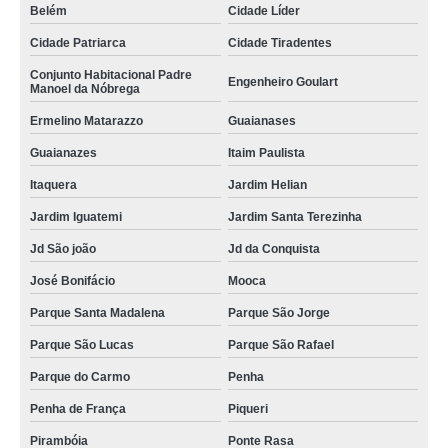
Belém
Cidade Líder
Cidade Patriarca
Cidade Tiradentes
Conjunto Habitacional Padre
Engenheiro Goulart
Manoel da Nóbrega
Ermelino Matarazzo
Guaianases
Guaianazes
Itaim Paulista
Itaquera
Jardim Helian
Jardim Iguatemi
Jardim Santa Terezinha
Jd São joão
Jd da Conquista
José Bonifácio
Mooca
Parque Santa Madalena
Parque São Jorge
Parque São Lucas
Parque São Rafael
Parque do Carmo
Penha
Penha de França
Piqueri
Pirambóia
Ponte Rasa