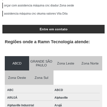
orçar com assistencia máquina cnc diadur Zona oeste
assistencia máquina cnc okuma valores Vila Dila
Entre em contato
Regiões onde a Ramn Tecnologia atende:
GRANDE SÃO
ABCD
Zona Leste
Zona Norte
PAULO
Zona Oeste
Zona Sul
ABC
ABCD
ARUJÁ
Alphaville
Alphaville Industrial
Arujá