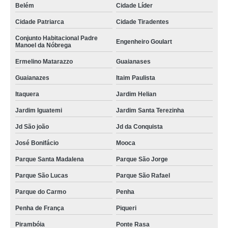
Belém
Cidade Líder
Cidade Patriarca
Cidade Tiradentes
Conjunto Habitacional Padre
Engenheiro Goulart
Manoel da Nóbrega
Ermelino Matarazzo
Guaianases
Guaianazes
Itaim Paulista
Itaquera
Jardim Helian
Jardim Iguatemi
Jardim Santa Terezinha
Jd São joão
Jd da Conquista
José Bonifácio
Mooca
Parque Santa Madalena
Parque São Jorge
Parque São Lucas
Parque São Rafael
Parque do Carmo
Penha
Penha de França
Piqueri
Pirambóia
Ponte Rasa