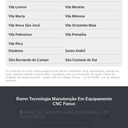
Vila Lemos
Vila Marieta
Vila Marta
Vila Mimosa
Vila Nova São José
Vila Orozimbo Maia
Vila Palmeiras
Vila Pompéia
Vila Rica
Diadema
Santo André
São Bernardo do Campo
São Caetano do Sul
O conteúdo do texto desta página é de direito reservado. Sua reprodução, parcial ou
total, mesmo citando nossos links, é proibida sem a autorização do autor. Crime de
violação de direito autoral – artigo 184 do Código Penal –
Lei 9610/98 - Lei de direitos
autorais
.
Ramn Tecnologia Manutenção Em Equipamento
CNC Fanuc
Rua Itu, 110 - Jardim Três Marias Taboão da Serra - SP
CEP: 06790-110
(11) 4787-2731
(11) 98693-8891
ramn@ramntecnologia.com.br
comercial@ramntecnologia.com.br