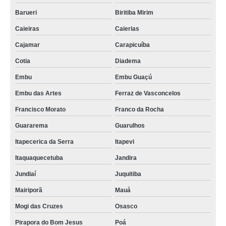
Barueri
Biritiba Mirim
Caieiras
Caierias
Cajamar
Carapicuíba
Cotia
Diadema
Embu
Embu Guaçú
Embu das Artes
Ferraz de Vasconcelos
Francisco Morato
Franco da Rocha
Guararema
Guarulhos
Itapecerica da Serra
Itapevi
Itaquaquecetuba
Jandira
Jundiaí
Juquitiba
Mairiporã
Mauá
Mogi das Cruzes
Osasco
Pirapora do Bom Jesus
Poá