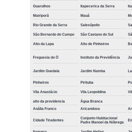
Guarulhos
Itapecerica da Serra
It
Mairiporã
Mauá
Mo
Rio Grande da Serra
Salesópolis
Sa
São Bernardo do Campo
São Caetano do Sul
Sã
Alto da Lapa
Alto de Pinheiros
Ba
Freguesia do Ó
Instituto da Previdência
Ja
Jardim Guedala
Jardim Namba
La
Pinheiros
Pirituba
P
Vila Anastácio
Vila Leopoldina
Vi
alto da providencia
Água Branca
Anália Franco
Aricanduva
Ar
Conjunto Habitacional
Cidade Tiradentes
En
Padre Manoel da Nóbrega
Itaquera
Jardim Helian
Ja