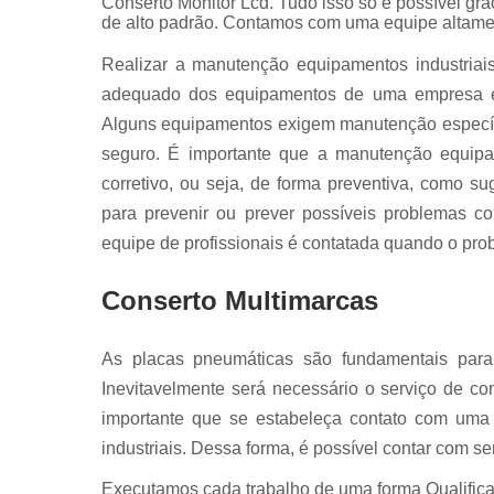
Conserto Monitor Lcd. Tudo isso só é possível gra
Servo
de alto padrão. Contamos com uma equipe altamen
motores fan
Realizar a manutenção equipamentos industriai
adequado dos equipamentos de uma empresa e,
Alguns equipamentos exigem manutenção específi
seguro. É importante que a manutenção equipam
corretivo, ou seja, de forma preventiva, como s
para prevenir ou prever possíveis problemas c
equipe de profissionais é contatada quando o prob
Conserto Multimarcas
As placas pneumáticas são fundamentais para 
Inevitavelmente será necessário o serviço de c
importante que se estabeleça contato com um
industriais. Dessa forma, é possível contar com s
Executamos cada trabalho de uma forma Qualifica