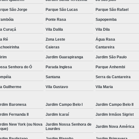
Conserto Multimarcas
C
rque São Jorge
Parque São Lucas
Parque São Rafael
Manutenção Ultrassom Krautkrame
rambóia
Ponte Rasa
Sapopemba
Reparo Monitor Vídeo
Assistencia Téc
la Curuçá
Vila Dalila
Vila Dila
Automação de Usinagem
De
la Ré
Zona Leste
Água Rasa
choeirinha
Caieras
Cantareira
Manutenção Máquina Mecânica
Painéi
irim
Jardim Guarapiranga
Jardim São Paulo
Projetos Plc Integrado
Retrofitting de
ssa Senhora do Ó
Parada Inglesa
Parque Anhembi
Serviço de Mecânica Industrial
T
ompéia
Santana
Serra da Cantareira
Servo Motor Fanuc
Servo Motor Fanuc 
la Guilherme
Vila Gustavo
Vila Maria
Servo Motor Fanuc Alfa If
Servo Motor
Servo Motor Fanuc Beta
Servo Motor 
rdim Baronesa
Jardim Campo Belo I
Jardim Campo Belo II
rdim Fernanda II
Jardim Icaraí
Jardim Irmãos Sigrist
rdim New York (ou Nova
Jardim Nossa Senhora de
Jardim Nova América
rque)
Lourdes
rdim Paulistano
Jardim Planalto
Jardim Primavera