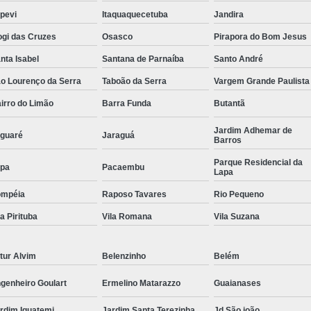
apevi
Itaquaquecetuba
Jandira
Conserto Servo Motor Parvex
gi das Cruzes
Osasco
Pirapora do Bom Jesus
Conserto Servo Motor Seidel
nta Isabel
Santana de Parnaíba
Santo André
Conserto Servo Motor Weg
Conserto Serv
o Lourenço da Serra
Taboão da Serra
Vargem Grande Paulista
Reparo Motores Fanuc
Conse
irro do Limão
Barra Funda
Butantã
Conserto Servo Motor Siemens Linha 1ft
Jardim Adhemar de
guaré
Jaraguá
Manutenção Corretiva Servo Motor S
Barros
Manutenção Motor Brushless Siemens
M
Parque Residencial da
pa
Pacaembu
Lapa
Manutenção Spindle Motor Siemen
ompéia
Raposo Tavares
Rio Pequeno
Reparo Mot
la Pirituba
Vila Romana
Vila Suzana
Reparo Servo Motor Siemens 
Retrofitting Motor Siemens
C
tur Alvim
Belenzinho
Belém
Conserto Colunas Eletrônicas
Conserto E
genheiro Goulart
Ermelino Matarazzo
Guaianases
Conserto Fonte Chaveada
Consert
rdim Iguatemi
Jardim Santa Terezinha
Jd São joão