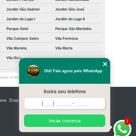
Jardim São Gabriel
Jardim São José
Jardim do Lago I
Jardim do Lago II
Parque Oziel
Parque São Martinho
Vila Campos Sales
Vila Formosa
Vila Marieta
Vila Marta
Vila Rica
São Caetano do Sul
Olá! Fale agora pelo WhatsApp
olação de direito autoral – artigo 184 do Código Penal –
Lei 9610/98 - Lei
Insira seu telefone
ome
Empresa
Missão
Serviços
Contato
Mapa do site
Iniciar conversa
1