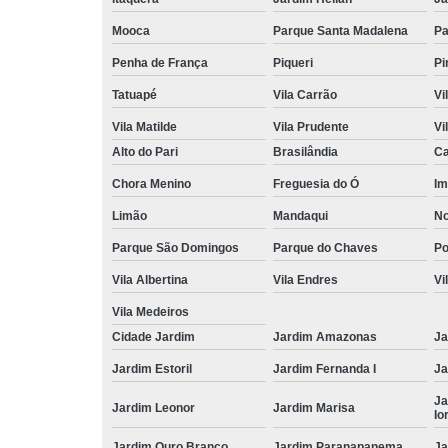
Mooca
Parque Santa Madalena
Pa
Penha de França
Piqueri
Pi
Tatuapé
Vila Carrão
Vi
Vila Matilde
Vila Prudente
Vi
Alto do Pari
Brasilândia
Ca
Chora Menino
Freguesia do Ó
Im
Limão
Mandaqui
No
Parque São Domingos
Parque do Chaves
P
Vila Albertina
Vila Endres
Vi
Vila Medeiros
Cidade Jardim
Jardim Amazonas
Ja
Jardim Estoril
Jardim Fernanda I
Ja
Ja
Jardim Leonor
Jardim Marisa
Io
Jardim Ouro Branco
Jardim Paranapanema
Ja