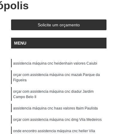
ópolis
Cnc Siemens 805
Conserto Cnc Siemens 810
Cnc Siemens 828
Conserto Cnc Siemens 840
serto Nck Siemens
Conserto Sinumerik 3
Solicite um orçamento
e Cnc Diadur
Conserto de Cnc Haas
MENU
 Cnc Industrial
Conserto de Cnc Mach 8 e 9
o de Cnc Mitsubishi Series 64 e 70
assistencia máquina cnc heidenhain valores Caiubi
 Cnc Philips 432
Conserto de Cnc Romi
Cnc Unipro
orçar com assistencia máquina cnc mazak Parque da
Conserto Inversores Allen Bradley
Figueira
nversores Delta
Conserto Inversores Hitachi
orçar com assistencia máquina cnc diadur Jardim
sores Omron
Conserto Inversores Reliance
Campo Belo II
i
Conserto Inversores Schneider
assistencia máquina cnc haas valores Itaim Paulista
nversores Weg
Conserto Inversores Yaskawa
orçar com assistencia máquina cnc dmg Vila Medeiros
o Clp Ge-fanuc
Conserto Fanuc Robotics
onde encontro assistencia máquina cnc heller Vila