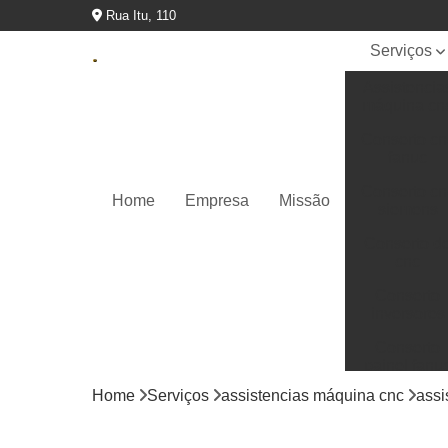
Rua Itu, 110
Serviços
Assistencia
máquina cn
Conserto cn
fanuc
Conserto cn
Home
Empresa
Missão
siemens
Conserto d
cnc
Conserto
inversores
Conserto
painel fanu
Home
Serviços
assistencias máquina cnc
assi
Conserto pa
ihm siemen