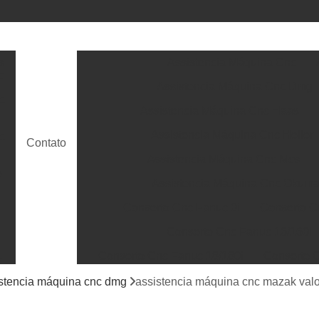
s
Assistencia Máquina Cnc
c
Assistencia Máquina Cnc Dmg
c
Assistencia Máquina Cnc Haas
Assistencia Máquina Cnc Heller
c
Contato
Assistencia Máquina Cnc Mcs
e
Assistencia Máquina Cnc Okum
Conserto Cnc Fanuc 0i
Conserto C
Conserto Cnc Fanuc 16/160i
Conserto Cnc Fanuc 18/180i
Conserto C
c
Conserto Cnc Fanuc 31/310i
Conserto 
stencia máquina cnc dmg
assistencia máquina cnc mazak valo
ra
s
Conserto Power Mate Ih e Id Fanuc
Conse