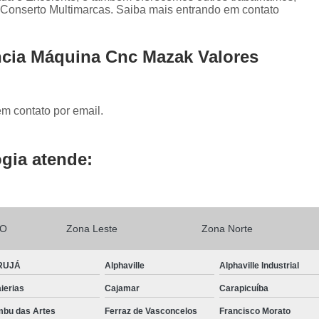
Conserto Servo Drive Yaskawa
 Conserto Multimarcas. Saiba mais entrando em contato
Conserto de Power Supply Fanuc
Conserto Drive Fanuc Série Alfa
ncia Máquina Cnc Mazak Valores
Conserto Drive Fanuc Série Beta
Conserto Drive Fanuc Série Beta I
em contato por email.
Conserto Drive Fanuc Series S
Conserto Spindle Amplifier Fanuc
Con
gia atende:
Conserto Drive Siemens
Co
Conserto Placa de Controle Siemens
Conserto Simodrive Siemens
Conserto 
LO
Zona Leste
Zona Norte
Conserto Veritron
Manutenção Drive
RUJÁ
Alphaville
Alphaville Industrial
Conserto Servo Motor Abb
ierias
Cajamar
Carapicuíba
Conserto Servo Motor Indramat
bu das Artes
Ferraz de Vasconcelos
Francisco Morato
Conserto Servo Motor Moog