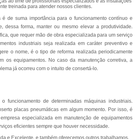
ças ao time de profissionais especializados e as instalações
Conserto Ihm Fanuc
Conserto Monit
te treinada para atender nossos clientes.
uc
Conserto Teclado Fanuc
Módulo de
s é de suma importância para o funcionamento contínuo e
Painel de Operação Fanuc
Placa de I/
 dessa forma, manter ou mesmo elevar a produtividade.
Placa I/o Fanuc A20b
Conserto Apa
ca, que requer mão de obra especializada para um serviço
entos industriais seja realizada em caráter preventivo e
Conserto Ihm Siemens
Conserto Op Sie
ugere o nome, é o tipo de reforma realizada periodicamente
Conserto Painel Lcd Siemens
Conserto P
om os equipamentos. No caso da manutenção corretiva, a
Conserto Placas Eletrônicas Si
lema já ocorreu com o intuito de consertá-lo.
Conserto Step 7 Siemens
Conserto Tecla
Conserto Servo Drive Alsthom
Conserto Servo Drive Brushless
o funcionamento de determinadas máquinas industriais.
Conserto Servo Drive Ipso
Conse
onserto placas pneumáticas em algum momento. Por isso, é
a empresa especializada em manutenção de equipamentos
Conserto Servo Drive Omron
erviços eficientes sempre que houver necessidade.
Conserto Servo Drive Seidel Wk
da e Excelente, e também oferecemos outros trabalhamos,