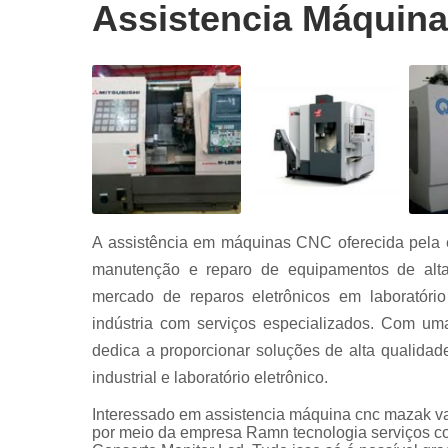
Conserto
Assistencia Máquina
servo drive
Conserto
servo drive
fanuc
Conserto
servo drive
siemens
Conserto
servo moto
A assistência em máquinas CNC oferecida pela
Conserto
servo moto
manutenção e reparo de equipamentos de alta
siemens
mercado de reparos eletrônicos em laboratório
Manutençã
indústria com serviços especializados. Com um
equipament
dedica a proporcionar soluções de alta qualidad
industriais
industrial e laboratório eletrônico.
Serviço
automação
Interessado em assistencia máquina cnc mazak va
industrial
por meio da empresa Ramn tecnologia serviços co