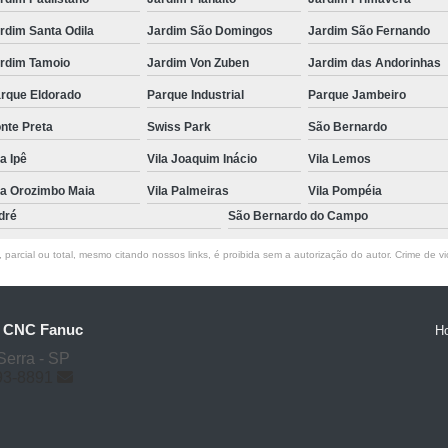
rdim Santa Odila
Jardim São Domingos
Jardim São Fernando
rdim Tamoio
Jardim Von Zuben
Jardim das Andorinhas
rque Eldorado
Parque Industrial
Parque Jambeiro
nte Preta
Swiss Park
São Bernardo
la Ipê
Vila Joaquim Inácio
Vila Lemos
la Orozimbo Maia
Vila Palmeiras
Vila Pompéia
dré
São Bernardo do Campo
parcial ou total, mesmo citando nossos links, é proibida sem a autorização do autor. Crime de vi
o CNC Fanuc
H
Serra - SP
93-8891