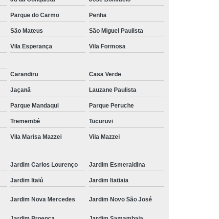
onserto Placas Pneumáticas
Parque do Carmo
Penha
r Usip20
Reparo Fonte Chaveada
São Mateus
São Miguel Paulista
nica Injetoras
Assistencia Técnica Laser
Vila Esperança
Vila Formosa
senvolvimento Projeto Eletronico
Carandiru
Casa Verde
s Elétricos
Projetos Automação Industrial
Jaçanã
Lauzane Paulista
 Máquinas
Serviço de Geometria Máquina
Parque Mandaqui
Parque Peruche
roca de Turcite
Motor Spindle Fanuc
Tremembé
Tucuruvi
Alfa I-b Series
Servo Motor Fanuc Alfa Ic
Vila Marisa Mazzei
Vila Mazzei
 Fanuc Alfa Is
Servo Motor Fanuc Alfa M
Fanuc Beta I
Servo Motor Fanuc Série S
Jardim Carlos Lourenço
Jardim Esmeraldina
Jardim Itaiú
Jardim Itatiaia
Jardim Nova Mercedes
Jardim Novo São José
Jardim Proença
Jardim Samambaia