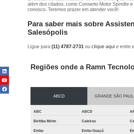
além dos citados, como Conserto Motor Spindle e
conosco. Teremos prazer em atender você!
Para saber mais sobre Assiste
Salesópolis
Ligue para
(11) 4787-2731
ou
clique aqui
e entre 
Regiões onde a Ramn Tecnolo
ABCD
GRANDE SÃO PAU
ABC
ABCD
A
Biritiba Mirim
Caieiras
Ca
Embu
Embu Guaçú
Em