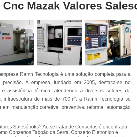
 Cnc Mazak Valores Sales
Conserto Cnc Siemens 802dsl
Conserto 
Conserto Cnc Siemens 810ga
Conserto 
Conserto Cnc Siemens Sistems 3
Con
Reparo Cnc Siemens
Conserto d
Conserto de Cnc Heidenhain
Conserto de
Conserto de Cnc Mcs
Consert
r
Conserto de Cnc Okuma
Conserto de
 empresa Ramn Tecnologia é uma solução completa para a
Conserto de Cnc Sinumerik
Conserto de 
r
 precisão. A empresa, fundada em 2005, destaca-se no
Conserto Inversores Danfoss
Conserto I
 e assistência técnica, atendendo a diversos setores da
o
Conserto Inversores Lg
Conserto Inver
a infraestrutura de mais de 700m², a Ramn Tecnologia se
os
e em manutenção corretiva, preventiva, reforma, automação
Conserto Inversores Sanyo Denk
Conserto Inversores Sinamics
Conserto I
lores Salesópolis? Ao se tratar de Consertos é encontrada
Cartão Entrada e Saída Fanuc
Consert
mo Consertos Taboão da Serra, Conserto Eletronico e