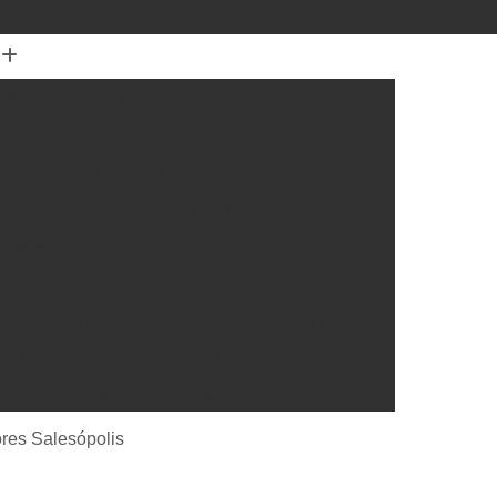
Assistencia Máquina Cnc Diadur
Assistencia Máquina Cnc Fadal
Assistencia Máquina Cnc Heidenhain
Assistencia Máquina Cnc Mazak
Assistencia Máquina Cnc Mitsubishi
a
Assistencia Máquina Cnc Romi
nc Fanuc 15
Conserto Cnc Fanuc 15 I
Conserto Cnc Fanuc 16/18/21
nc Fanuc 21/210i
Conserto Cnc Fanuc 30i
Cnc Fanuc 32i
Conserto Cnc Fanuc Série 0
res Salesópolis
rto Box Siemens
Conserto Cnc Siemens 300