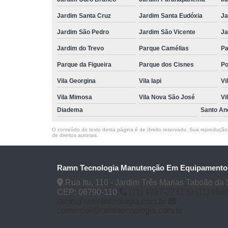
Jardim Santa Cruz
Jardim Santa Eudóxia
Ja
Jardim São Pedro
Jardim São Vicente
Ja
Jardim do Trevo
Parque Camélias
Pa
Parque da Figueira
Parque dos Cisnes
Po
Vila Georgina
Vila Iapi
Vi
Vila Mimosa
Vila Nova São José
Vi
Diadema
Santo An
O conteúdo do texto desta página é de direito reservado. Sua reprodução, 
de direitos autorais
.
Ramn Tecnologia Manutenção Em Equipament
Rua Itu, 110 - Jardim Três Marias Taboão da 
CEP: 06790-110
(11) 4787-2731
(11) 986
ramn@ramntecnologia.com.br
comercial@ramntecnologia.com.br